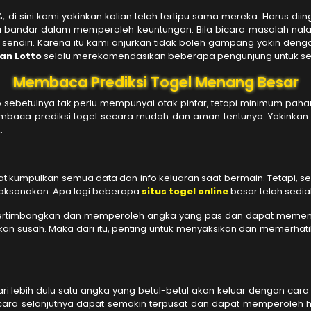
di sini kami yakinkan kalian telah tertipu sama mereka. Harus diin
bandar dalam memperoleh keuntungan. Bila bicara masalah nalar
 sendiri. Karena itu kami anjurkan tidak boleh gampang yakin de
wan Lotto
selalu merekomendasikan beberapa pengunjung untuk sela
Membaca Prediksi Togel Menang Besar
o sebetulnya tak perlu mempunyai otak pintar, tetapi minimum pah
membaca prediksi togel secara mudah dan aman tentunya. Yakinkan
.
t kumpulkan semua data dan info keluaran saat bermain. Tetapi, s
ilaksanakan. Apa lagi beberapa
situs togel online
besar telah sedia
mpertimbangkan dan memperoleh angka yang pas dan dapat memena
kan susah. Maka dari itu, penting untuk menyaksikan dan memerha
i lebih dulu satu angka yang betul-betul akan keluar dengan cara
a selanjutnya dapat semakin terpusat dan dapat memperoleh hasiln