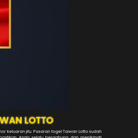
TAIWAN LOTTO
r keluaran jitu. Pasaran togel Taiwan Lotto sudah
 pastikan Anda selalu bergabung dan menikmati