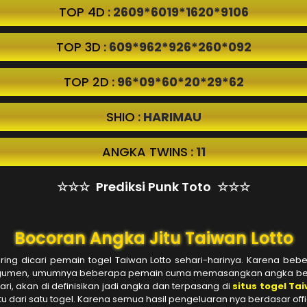
TOP 4D
:
2609*6019*1620*9106
TOP 3D
:
609*962*926*260*092
TOP 2D
:
96*09*60*20*29*62
SHIO
:
HARIMAU
ANGKA TWINS
:
11
☆☆☆
Prediksi Punk Toto
☆☆☆
Bocoran Angka Jitu Taiwan Lotto
ring dicari pemain togel Taiwan Lotto sehari-harinya. Karena beb
 argumen, umumnya beberapa pemain cuma memasangkan angka berd
, akan di definisikan jadi angka dan terpasang di
situs togel Ta
 dari satu togel. Karena semua hasil pengeluaran nya berdasar offic