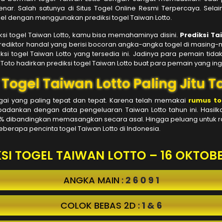
nar. Salah satunya di Situs Togel Online Resmi Terpercaya. Selai
gel dengan menggunakan prediksi togel Taiwan Lotto.
si togel Taiwan Lotto, kamu bisa memahaminya disini.
Prediksi Ta
prediktor handal yang berisi bocoran angka-angka togel di masing
iksi togel Taiwan Lotto yang tersedia ini. Jadinya para pemain t
PunkToto hadirkan prediksi togel Taiwan Lotto buat para pemain yang i
ogel Taiwan Lotto Paling Jitu T
ai yang paling tepat dan tepat. Karena telah memakai
rumus to
adankan dengan data pengeluaran Taiwan Lotto tahun ini. Hasilk
5% dibandingkan memasangkan secara asal. Hingga peluang untuk ras
berapa pencinta togel Taiwan Lotto di Indonesia.
SI TOGEL TAIWAN LOTTO – 16 OKTOB
ANGKA MAIN
:
2 6 0 9 1
COLOK BEBAS 2D
:
1 & 6