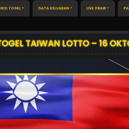
IKSI TOGEL
DATA KELUARAN
LIVE DRAW
PA
 TOGEL TAIWAN LOTTO – 16 OKT