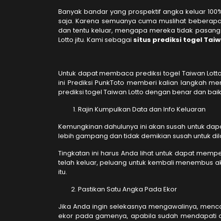
Banyak bandar yang prospektif angka keluar 100%, 
saja. Karena semuanya cuma muslihat beberapa 
dan tentu keluar, mengapa mereka tidak pasang
Lotto jitu. Kami sebagai
situs prediksi togel Tai
Untuk dapat membaca prediksi togel Taiwan Lott
ini Prediksi PunkToto memberi kalian langkah 
prediksi togel Taiwan Lotto dengan benar dan baik
Rajin Kumpulkan Data dan Info Keluaran
Kemungkinan dahulunya ini akan susah untuk dapa
lebih gampang dan tidak demikian susah untuk d
Tingkatan ini harus Anda lihat untuk dapat me
telah keluar, peluang untuk kembali menembus a
itu.
Pastikan Satu Angka Pada Ekor
Jika Anda ingin selekasnya mengawalinya, mencar
ekor pada gamenya, apabila sudah mendapati car