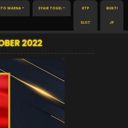
ITO WARNA
SYAIR TOGEL
RTP
BUKTI
SLOT
JP
OBER 2022