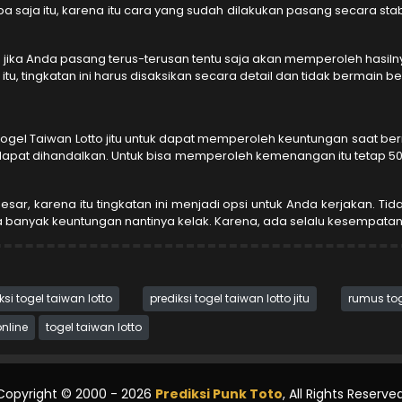
 saja itu, karena itu cara yang sudah dilakukan pasang secara stab
ka Anda pasang terus-terusan tentu saja akan memperoleh hasilnya.
u, tingkatan ini harus disaksikan secara detail dan tidak bermain
 togel Taiwan Lotto jitu untuk dapat memperoleh keuntungan saat be
dapat dihandalkan. Untuk bisa memperoleh kemenangan itu tetap 50
sar, karena itu tingkatan ini menjadi opsi untuk Anda kerjakan. Ti
ma banyak keuntungan nantinya kelak. Karena, ada selalu kesempat
ksi togel taiwan lotto
prediksi togel taiwan lotto jitu
rumus tog
online
togel taiwan lotto
Copyright © 2000 - 2026
Prediksi Punk Toto
, All Rights Reserved