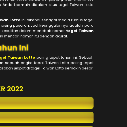
n Anda bermain didalam situs togel Taiwan Lotto
iwan Lotto
ini dikenal sebagai media rumus togel
-masing pasaran. Jadi keunggulannya adalah, para
idak kesulitan dalam menebak nomor
togel Taiwan
ngin mencari nomor jitu dengan akurat.
ahun Ini
gel Taiwan Lotto
paling tepat tahun ini. Sebuah
an sebuah angka tepat Taiwan Lotto paling tepat
akan jekpot di togel Taiwan Lotto semakin besar.
ER 2022