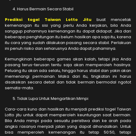
Harus Bermain Secara Stabil
Prediksi togel Taiwan Lotto Jitu
buat mencetak
kemenangan itu sisi yang perlu Anda kerjakan, bila Anda
sanggup pahaminya kemenangan itu dapat didapat. Jika dari
beberapa penghitungan itu belum hasilkan apa saja itu, karena
itu cara yang sudah dilakukan pasang secara stabil. Perlakuan
ini penuh risiko dan seharusnya Anda dapat pahaminya.
Kemungkinan beberapa games akan kalah, tetapi jika Anda
pasang terus-terusan tentu saja akan memperoleh hasilnya.
Peluang itu akan ada selalu, hingga harus stabil dan yakin akan
memenangi permainan. Maka dari itu, tingkatan ini harus
disaksikan secara detail dan tidak bermain bermodal ngotot
semata-mata.
Tidak Lupa Untuk Mengartikan Mimpi
Cara-cara kuno dan hasilkan itu menjadi prediksi togel Taiwan
Lotto jitu untuk dapat memperoleh keuntungan saat bermain.
Bila Anda mimpi pada sesuatu peristiwa dan ke arah pada
angka rasanya menjadi jalan yang dapat dihandalkan. Untuk
bisa memperoleh kemenangan itu tetap 50:50, tetapi