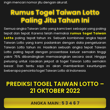
ingin mencari nomor jitu dengan akurat.
Rumus Togel Taiwan Lotto
Paling Jitu Tahun Ini
Semua angka Taiwan Lotto yang kami beri sebagai yang paling
tepat dan tepat. Karena telah memakai
rumus togel Taiwan
Lotto
paling tepat tahun ini. Sebuah kombinasi angka tepat
Taiwan Lotto yang kami padankan dengan data pengeluaran
Taiwan Lotto tahun ini. Hasilkan sebuah angka tepat Taiwan
Lotto paling tepat dengan prosentase keluar semakin tinggi
yakni 75% dibandingkan memasangkan secara asal. Hingga
peluang untuk rasakan jekpot di togel Taiwan Lotto semakin
besar. Dan tentu saja ini akan memberikan keuntungan
beberapa pencinta togel Taiwan Lotto di Indonesia.
PREDIKSI TOGEL TAIWAN LOTTO –
21 OKTOBER 2022
ANGKA MAIN
:
5 3 4 6 7