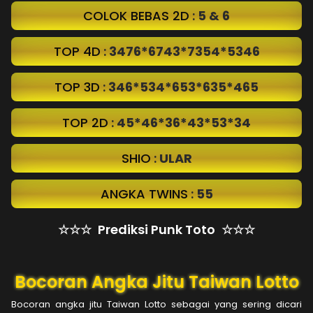
COLOK BEBAS 2D
:
5 & 6
TOP 4D
:
3476*6743*7354*5346
TOP 3D
:
346*534*653*635*465
TOP 2D
:
45*46*36*43*53*34
SHIO
:
ULAR
ANGKA TWINS
:
55
☆☆☆
Prediksi Punk Toto
☆☆☆
Bocoran Angka Jitu Taiwan Lotto
Bocoran angka jitu Taiwan Lotto sebagai yang sering dicari