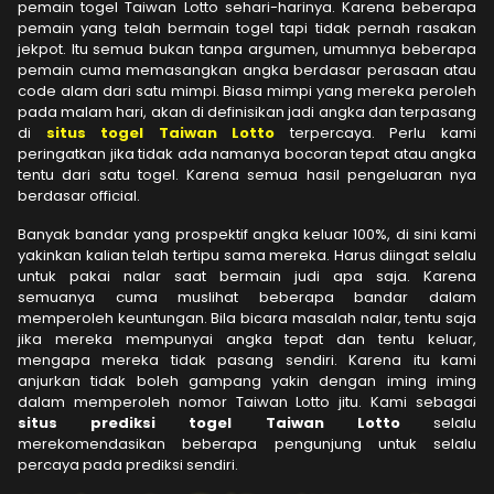
pemain togel Taiwan Lotto sehari-harinya. Karena beberapa
pemain yang telah bermain togel tapi tidak pernah rasakan
jekpot. Itu semua bukan tanpa argumen, umumnya beberapa
pemain cuma memasangkan angka berdasar perasaan atau
code alam dari satu mimpi. Biasa mimpi yang mereka peroleh
pada malam hari, akan di definisikan jadi angka dan terpasang
di
situs togel Taiwan Lotto
terpercaya. Perlu kami
peringatkan jika tidak ada namanya bocoran tepat atau angka
tentu dari satu togel. Karena semua hasil pengeluaran nya
berdasar official.
Banyak bandar yang prospektif angka keluar 100%, di sini kami
yakinkan kalian telah tertipu sama mereka. Harus diingat selalu
untuk pakai nalar saat bermain judi apa saja. Karena
semuanya cuma muslihat beberapa bandar dalam
memperoleh keuntungan. Bila bicara masalah nalar, tentu saja
jika mereka mempunyai angka tepat dan tentu keluar,
mengapa mereka tidak pasang sendiri. Karena itu kami
anjurkan tidak boleh gampang yakin dengan iming iming
dalam memperoleh nomor Taiwan Lotto jitu. Kami sebagai
situs prediksi togel Taiwan Lotto
selalu
merekomendasikan beberapa pengunjung untuk selalu
percaya pada prediksi sendiri.