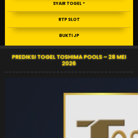
SYAIR TOGEL
RTP SLOT
BUKTI JP
PREDIKSI TOGEL TOSHIMA POOLS – 28 MEI
2026