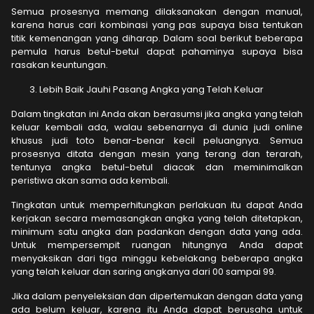
Semua prosesnya memang dilaksanakan dengan manual,
karena harus cari kombinasi yang pas supaya bisa tentukan
titik kemenangan yang diharap. Dalam soal berikut beberapa
pemula harus betul-betul dapat pahaminya supaya bisa
rasakan keuntungan.
Lebih Baik Jauhi Pasang Angka yang Telah Keluar
Dalam tingkatan ini Anda akan berasumsi jika angka yang telah
keluar kembali ada, walau sebenarnya di dunia judi online
khusus judi toto benar-benar kecil peluangnya. Semua
prosesnya ditata dengan mesin yang terang dan terarah,
tentunya angka betul-betul diacak dan meminimalkan
peristiwa akan sama ada kembali.
Tingkatan untuk memperhitungkan perlakuan itu dapat Anda
kerjakan secara memasangkan angka yang telah ditetapkan,
minimum satu angka dan padankan dengan data yang ada.
Untuk mempersempit ruangan hitungnya Anda dapat
menyaksikan dari tiga minggu kebelakang beberapa angka
yang telah keluar dan saring angkanya dari 00 sampai 99.
Jika dalam penyeleksian dan dipertemukan dengan data yang
ada belum keluar, karena itu Anda dapat berusaha untuk