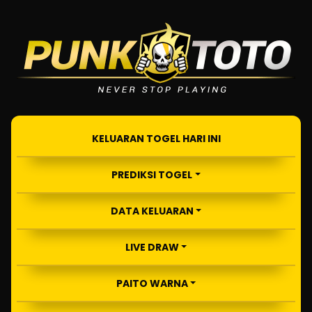
KELUARAN TOGEL HARI INI
PREDIKSI TOGEL
DATA KELUARAN
LIVE DRAW
PAITO WARNA