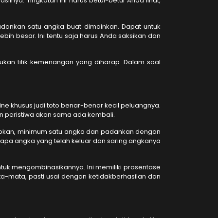
ya. Tingkatan ini harus betul-betul Anda lihat,
adankan satu angka buat dimainkan. Dapat untuk
ih besar. Ini tentu saja harus Anda saksikan dan
kan titik kemenangan yang diharap. Dalam soal
ine khusus judi toto benar-benar kecil peluangnya.
n peristiwa akan sama ada kembali.
tapkan, minimum satu angka dan padankan dengan
apa angka yang telah keluar dan saring angkanya
tuk mengombinasikannya. Ini memiliki prosentase
a-mata, pasti usai dengan ketidakberhasilan dan