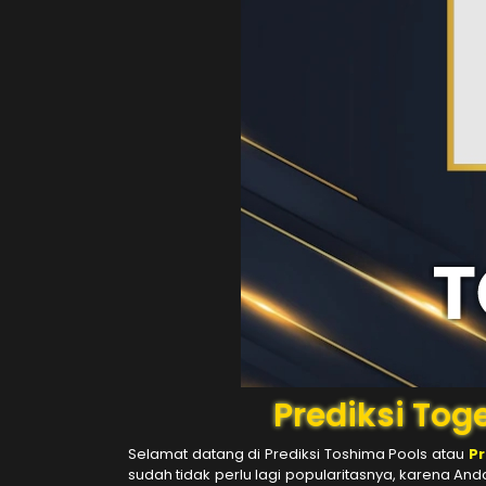
Prediksi Tog
Selamat datang di Prediksi Toshima Pools atau
Pr
sudah tidak perlu lagi popularitasnya, karena A