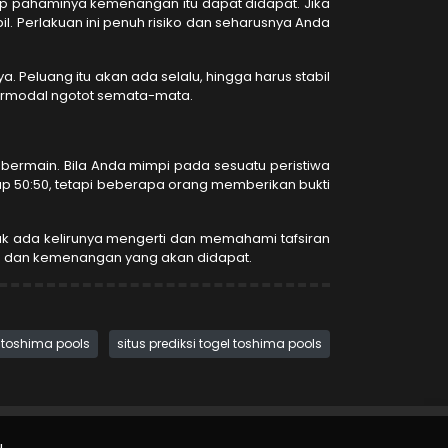
up pahaminya kemenangan itu dapat didapat. Jika
il. Perlakuan ini penuh risiko dan seharusnya Anda
 Peluang itu akan ada selalu, hingga harus stabil
 bermodal ngotot semata-mata.
 bermain. Bila Anda mimpi pada sesuatu peristiwa
p 50:50, tetapi beberapa orang memberikan bukti
dak ada kelirunya mengerti dan memahami tafsiran
an dan kemenangan yang akan didapat.
 toshima pools
situs prediksi togel toshima pools