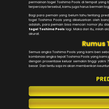
permainan togel Toshima Pools di tempat yang be
terpercaya tersebut, kamu juga harus bermain to
Bagi para pemain yang belum tahu tentang predi
togel Toshima Pools yang dikeluarkan oleh ban
adalah, para pemain bisa mencari nomor jitu dar
togel Toshima Pools
lagi. Maka dari itu, inilah
akurat.
Rumus T
Semua angka Toshima Pools yang kami beri seba
kombinasi angka tepat Toshima Pools yang kami p
dengan prosentase keluar semakin tinggi yakni
besar. Dan tentu saja ini akan memberikan keuntu
PRED