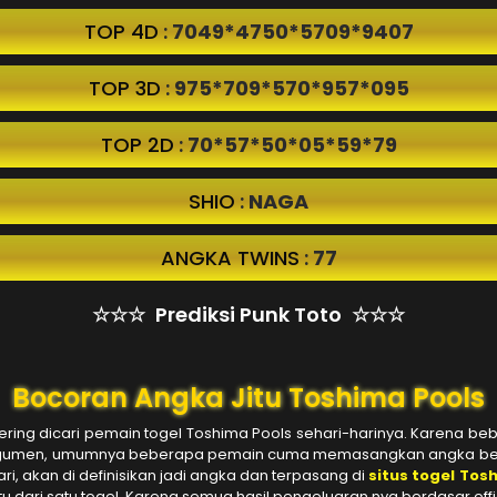
TOP 4D
:
7049*4750*5709*9407
TOP 3D
:
975*709*570*957*095
TOP 2D
:
70*57*50*05*59*79
SHIO
:
NAGA
ANGKA TWINS
:
77
☆☆☆
Prediksi Punk Toto
☆☆☆
Bocoran Angka Jitu Toshima Pools
ering dicari pemain togel Toshima Pools sehari-harinya. Karena beb
 argumen, umumnya beberapa pemain cuma memasangkan angka berd
, akan di definisikan jadi angka dan terpasang di
situs togel Tos
 dari satu togel. Karena semua hasil pengeluaran nya berdasar offic