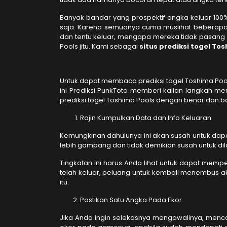
Banyak bandar yang prospektif angka keluar 100%, 
saja. Karena semuanya cuma muslihat beberapa 
dan tentu keluar, mengapa mereka tidak pasang 
Pools jitu. Kami sebagai
situs prediksi togel To
Untuk dapat membaca prediksi togel Toshima Pool
ini Prediksi PunkToto memberi kalian langkah 
prediksi togel Toshima Pools dengan benar dan ba
Rajin Kumpulkan Data dan Info Keluaran
Kemungkinan dahulunya ini akan susah untuk dapa
lebih gampang dan tidak demikian susah untuk d
Tingkatan ini harus Anda lihat untuk dapat me
telah keluar, peluang untuk kembali menembus a
itu.
Pastikan Satu Angka Pada Ekor
Jika Anda ingin selekasnya mengawalinya, mencar