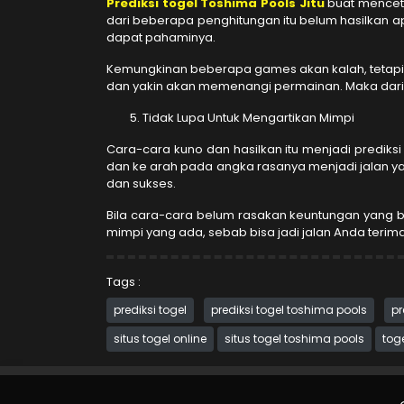
Prediksi togel Toshima Pools Jitu
buat menceta
dari beberapa penghitungan itu belum hasilkan apa
dapat pahaminya.
Kemungkinan beberapa games akan kalah, tetapi ji
dan yakin akan memenangi permainan. Maka dari it
Tidak Lupa Untuk Mengartikan Mimpi
Cara-cara kuno dan hasilkan itu menjadi prediks
dan ke arah pada angka rasanya menjadi jalan y
dan sukses.
Bila cara-cara belum rasakan keuntungan yang be
mimpi yang ada, sebab bisa jadi jalan Anda teri
Tags :
prediksi togel
prediksi togel toshima pools
pr
situs togel online
situs togel toshima pools
toge