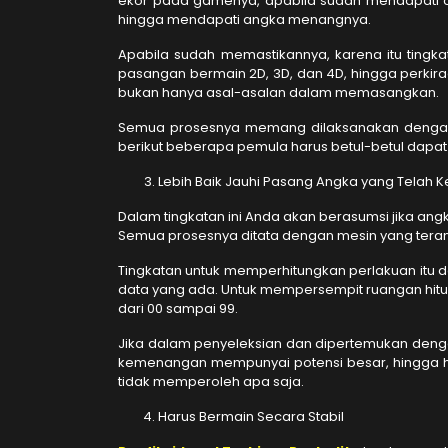
ekor pada gamenya, apabila sudah mendapati car
hingga mendapati angka menangnya.
Apabila sudah memastikannya, karena itu tingk
pasangan bermain 2D, 3D, dan 4D, hingga perkira
bukan hanya asal-asalan dalam memasangkan.
Semua prosesnya memang dilaksanakan dengan m
berikut beberapa pemula harus betul-betul dapa
Lebih Baik Jauhi Pasang Angka yang Telah K
Dalam tingkatan ini Anda akan berasumsi jika angk
Semua prosesnya ditata dengan mesin yang teran
Tingkatan untuk memperhitungkan perlakuan itu
data yang ada. Untuk mempersempit ruangan hitu
dari 00 sampai 99.
Jika dalam penyeleksian dan dipertemukan denga
kemenangan mempunyai potensi besar, hingga har
tidak memperoleh apa saja.
Harus Bermain Secara Stabil