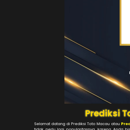
Prediksi 
Selamat datang di Prediksi Toto Macau atau
Pred
tidak perlu lagi popularitasnya, karena Anda