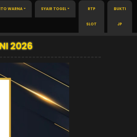
ITO WARNA
SYAIR TOGEL
RTP
BUKTI
SLOT
JP
NI 2026