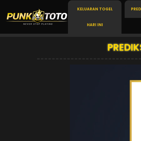
KELUARAN TOGEL
PRED
HARI INI
PREDIK