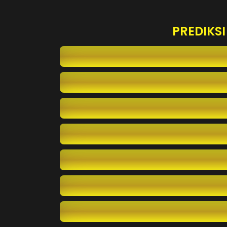
PREDIKS