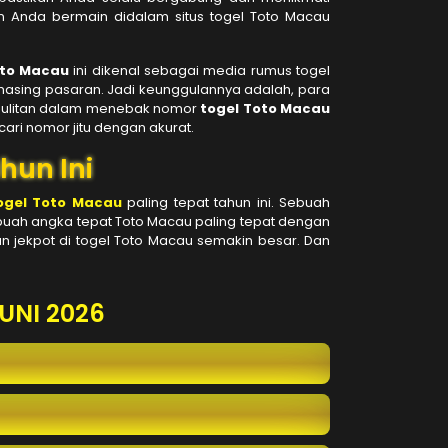
in Anda bermain didalam situs togel Toto Macau
oto Macau
ini dikenal sebagai media rumus togel
masing pasaran. Jadi keunggulannya adalah, para
 kesulitan dalam menebak nomor
togel Toto Macau
cari nomor jitu dengan akurat.
hun Ini
ogel Toto Macau
paling tepat tahun ini. Sebuah
buah angka tepat Toto Macau paling tepat dengan
n jekpot di togel Toto Macau semakin besar. Dan
UNI 2026