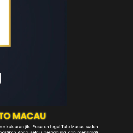
TOTO MACAU
r keluaran jitu. Pasaran togel Toto Macau sudah
 pastikan Anda selalu bergabung dan menikmati