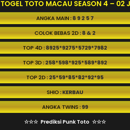
 TOGEL TOTO MACAU SEASON 4 – 02 
ANGKA MAIN
:
8 9 2 5 7
COLOK BEBAS 2D
:
8 & 2
TOP 4D
:
8925*9275*5729*7982
TOP 3D
:
258*598*925*589*892
TOP 2D
:
25*59*85*82*92*95
SHIO
:
KERBAU
ANGKA TWINS
:
99
☆☆☆
Prediksi Punk Toto
☆☆☆