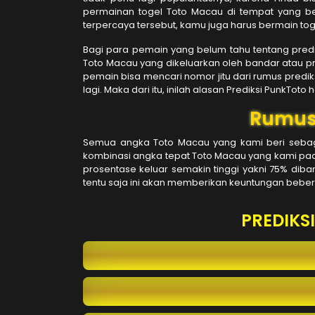
permainan togel Toto Macau di tempat yang ben
terpercaya tersebut, kamu juga harus bermain to
Bagi para pemain yang belum tahu tentang pred
Toto Macau yang dikeluarkan oleh bandar atau p
pemain bisa mencari nomor jitu dari rumus predi
lagi. Maka dari itu, inilah alasan Prediksi PunkTo
Rumus 
Semua angka Toto Macau yang kami beri sebag
kombinasi angka tepat Toto Macau yang kami pad
prosentase keluar semakin tinggi yakni 75% dib
tentu saja ini akan memberikan keuntungan beber
PREDIKS