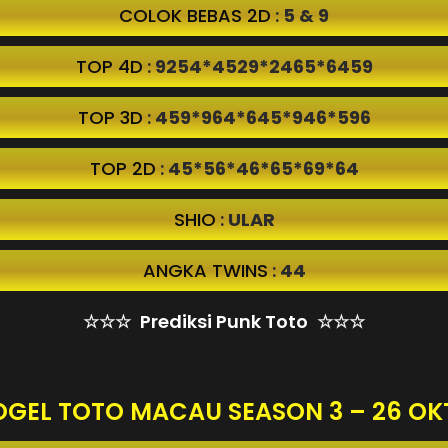
COLOK BEBAS 2D
:
5 & 9
TOP 4D
:
9254*4529*2465*6459
TOP 3D
:
459*964*645*946*596
TOP 2D
:
45*56*46*65*69*64
SHIO
:
ULAR
ANGKA TWINS
:
44
☆☆☆
Prediksi Punk Toto
☆☆☆
TOGEL TOTO MACAU SEASON 3 – 26 OK