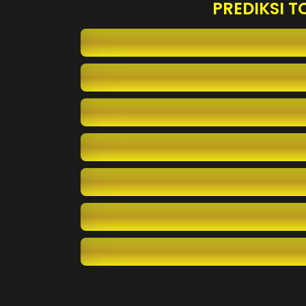
PREDIKSI 