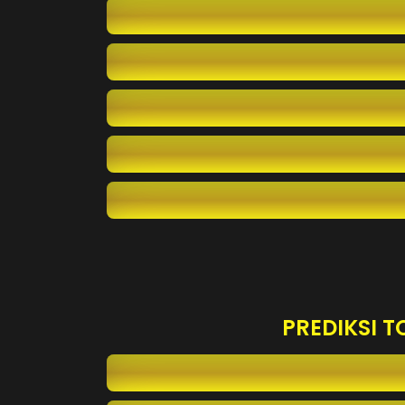
PREDIKSI 