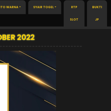
ITO WARNA
SYAIR TOGEL
RTP
BUKTI
SLOT
JP
OBER 2022