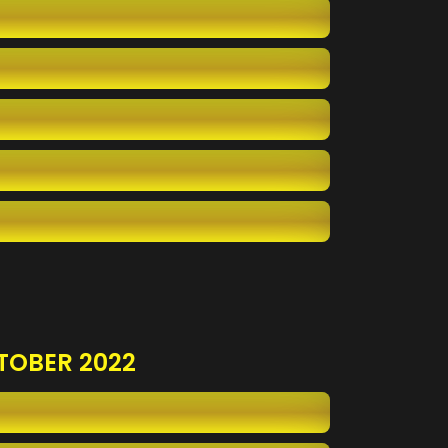
TOBER 2022