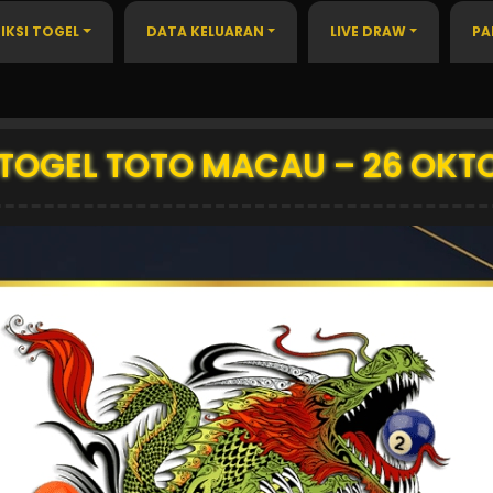
IKSI TOGEL
DATA KELUARAN
LIVE DRAW
PA
 TOGEL TOTO MACAU – 26 OKT