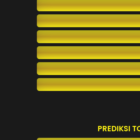
PREDIKSI 