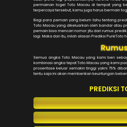
permainan togel Toto Macau di tempat yang ben
terpercaya tersebut, kamu juga harus bermain to
Bagi para pemain yang belum tahu tentang pred
Toto Macau yang dikeluarkan oleh bandar atau p
pemain bisa mencari nomor jitu dari rumus predi
lagi. Maka dari itu, inilah alasan Prediksi PunkTo
Rumus 
Semua angka Toto Macau yang kami beri sebag
kombinasi angka tepat Toto Macau yang kami pad
prosentase keluar semakin tinggi yakni 75% dib
tentu saja ini akan memberikan keuntungan beber
PREDIKSI 