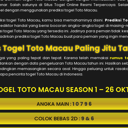
ar. Salah satunya di Situs Togel Online Resmi Terpercaya. Sela
gel dengan menggunakan prediksi togel Toto Macau.
iksi togel Toto Macau, kamu bisa memahaminya disini.
Prediksi T
rediktor handal yang berisi bocoran angka-angka togel di masing-
ksi togel Toto Macau yang tersedia ini. Jadinya para pemain tidak
to hadirkan prediksi togel Toto Macau buat para pemain yang ingin men
Togel Toto Macau Paling Jitu Ta
ai yang paling tepat dan tepat. Karena telah memakai
rumus t
ankan dengan data pengeluaran Toto Macau tahun ini. Hasilkan se
andingkan memasangkan secara asal. Hingga peluang untuk rasaka
apa pencinta togel Toto Macau di Indonesia.
TOGEL TOTO MACAU SEASON 1 – 26 OK
ANGKA MAIN
:
1 0 7 9 6
COLOK BEBAS 2D
:
9 & 6