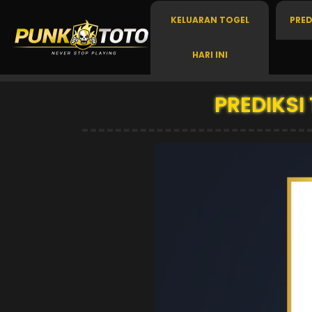
KELUARAN TOGEL
PRED
HARI INI
PREDIKSI