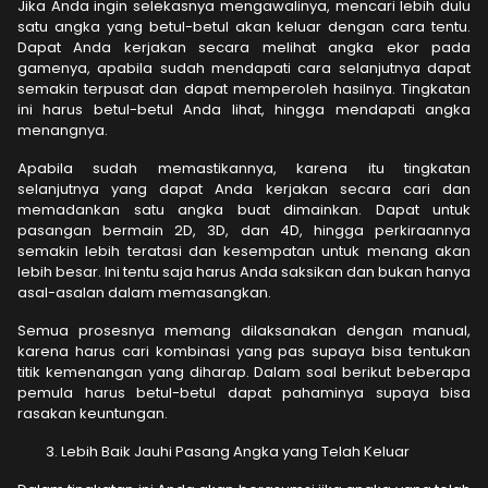
Jika Anda ingin selekasnya mengawalinya, mencari lebih dulu
satu angka yang betul-betul akan keluar dengan cara tentu.
Dapat Anda kerjakan secara melihat angka ekor pada
gamenya, apabila sudah mendapati cara selanjutnya dapat
semakin terpusat dan dapat memperoleh hasilnya. Tingkatan
ini harus betul-betul Anda lihat, hingga mendapati angka
menangnya.
Apabila sudah memastikannya, karena itu tingkatan
selanjutnya yang dapat Anda kerjakan secara cari dan
memadankan satu angka buat dimainkan. Dapat untuk
pasangan bermain 2D, 3D, dan 4D, hingga perkiraannya
semakin lebih teratasi dan kesempatan untuk menang akan
lebih besar. Ini tentu saja harus Anda saksikan dan bukan hanya
asal-asalan dalam memasangkan.
Semua prosesnya memang dilaksanakan dengan manual,
karena harus cari kombinasi yang pas supaya bisa tentukan
titik kemenangan yang diharap. Dalam soal berikut beberapa
pemula harus betul-betul dapat pahaminya supaya bisa
rasakan keuntungan.
Lebih Baik Jauhi Pasang Angka yang Telah Keluar