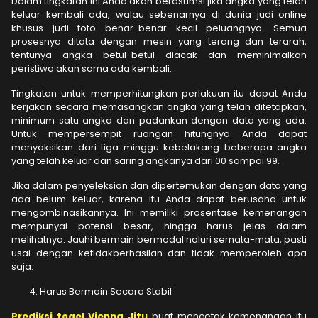
Dalam tingkatan ini Anda akan berasumsi jika angka yang telah
keluar kembali ada, walau sebenarnya di dunia judi online
khusus judi toto benar-benar kecil peluangnya. Semua
prosesnya ditata dengan mesin yang terang dan terarah,
tentunya angka betul-betul diacak dan meminimalkan
peristiwa akan sama ada kembali.
Tingkatan untuk memperhitungkan perlakuan itu dapat Anda
kerjakan secara memasangkan angka yang telah ditetapkan,
minimum satu angka dan padankan dengan data yang ada.
Untuk mempersempit ruangan hitungnya Anda dapat
menyaksikan dari tiga minggu kebelakang beberapa angka
yang telah keluar dan saring angkanya dari 00 sampai 99.
Jika dalam penyeleksian dan dipertemukan dengan data yang
ada belum keluar, karena itu Anda dapat berusaha untuk
mengombinasikannya. Ini memiliki prosentase kemenangan
mempunyai potensi besar, hingga harus jelas dalam
melihatnya. Jauhi bermain bermodal naluri semata-mata, pasti
usai dengan ketidakberhasilan dan tidak memperoleh apa
saja.
Harus Bermain Secara Stabil
Prediksi togel Vienna Jitu
buat mencetak kemenangan itu