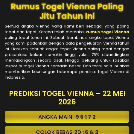
Rumus Togel Vienna Paling
Jitu Tahun Ini
Semua angka Vienna yang kami beri sebagai yang paling
tepat dan tepat. Karena telah memakai
rumus togel Vienna
paling tepat tahun ini. Sebuah kombinasi angka tepat Vienna
yang kami padankan dengan data pengeluaran Vienna tahun
ini. Hasilkan sebuah angka tepat Vienna paling tepat dengan
prosentase keluar semakin tinggi yakni 75% dibandingkan
memasangkan secara asal. Hingga peluang untuk rasakan
jekpot di togel Vienna semakin besar. Dan tentu saja ini akan
memberikan keuntungan beberapa pencinta togel Vienna di
Indonesia.
PREDIKSI TOGEL VIENNA – 22 MEI
2026
ANGKA MAIN
:
9 6 1 7 2
COLOK BEBAS 2D
:
6 & 2