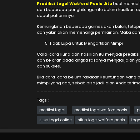
Prediksi togel Watford Pools Jitu
buat menceta
dari beberapa penghitungan itu belum hasilkan apa
dapat pahaminya.
Kemungkinan beberapa games akan kalah, tetapi ji
dan yakin akan memenangi permainan. Maka dari it
Tidak Lupa Untuk Mengartikan Mimpi
Cara-cara kuno dan hasilkan itu menjadi prediks
dan ke arah pada angka rasanya menjadi jalan y
dan sukses.
Bila cara-cara belum rasakan keuntungan yang be
mimpi yang ada, sebab bisa jadi jalan Anda teri
Tags :
prediksi togel
prediksi togel watford pools
p
situs togel online
situs togel watford pools
toge