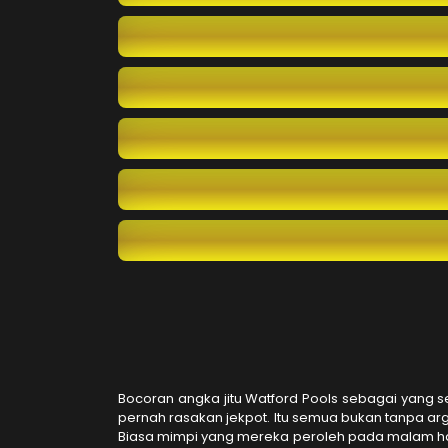
Bocoran angka jitu Watford Pools sebagai yang s
pernah rasakan jekpot. Itu semua bukan tanpa
Biasa mimpi yang mereka peroleh pada malam hari