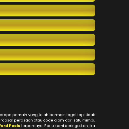
erapa pemain yang telah bermain togel tapi tidak
asar perasaan atau code alam dari satu mimpi.
ford Pools
terpercaya. Perlu kami peringatkan jika