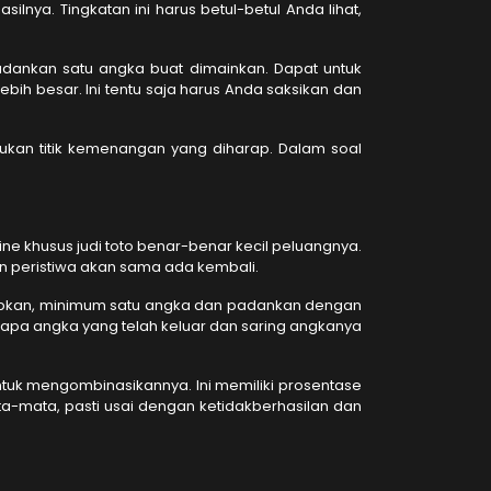
ya. Tingkatan ini harus betul-betul Anda lihat,
adankan satu angka buat dimainkan. Dapat untuk
ih besar. Ini tentu saja harus Anda saksikan dan
kan titik kemenangan yang diharap. Dalam soal
ine khusus judi toto benar-benar kecil peluangnya.
n peristiwa akan sama ada kembali.
tapkan, minimum satu angka dan padankan dengan
apa angka yang telah keluar dan saring angkanya
tuk mengombinasikannya. Ini memiliki prosentase
a-mata, pasti usai dengan ketidakberhasilan dan