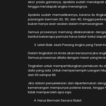
ekor pada gamenya, apabila sudah mendapati car
hingga mendapati angka menangnya.
Apabila sudah memastikannya, karena itu tingk
pasangan bermain 2D, 3D, dan 4D, hingga perkira
bukan hanya asal-asalan dalam memasangkan.
Semua prosesnya memang dilaksanakan dengan m
berikut beberapa pemula harus betul-betul dapa
Lebih Baik Jauhi Pasang Angka yang Telah K
Dalam tingkatan ini Anda akan berasumsi jika angk
Semua prosesnya ditata dengan mesin yang teran
Tingkatan untuk memperhitungkan perlakuan itu
data yang ada. Untuk mempersempit ruangan hitu
dari 00 sampai 99.
Jika dalam penyeleksian dan dipertemukan denga
kemenangan mempunyai potensi besar, hingga har
tidak memperoleh apa saja.
Harus Bermain Secara Stabil