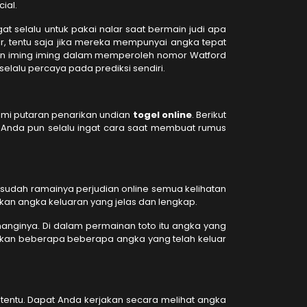
ial.
gat selalu untuk pakai nalar saat bermain judi apa
, tentu saja jika mereka mempunyai angka tepat
ngan iming iming dalam memperoleh nomor Watford
lalu percaya pada prediksi sendiri.
ami putaran penarikan undian
togel online
. Berikut
 Anda pun selalu ingat cara saat membuat rumus
esudah ramainya perjudian online semua kelihatan
kan angka keluaran yang jelas dan lengkap.
nginya. Di dalam permainan toto itu angka yang
tikan beberapa beberapa angka yang telah keluar
 tentu. Dapat Anda kerjakan secara melihat angka