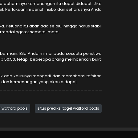
up pahaminya kemenangan itu dapat didapat. Jika
il. Perlakuan ini penuh risiko dan seharusnya Anda
 Peluang itu akan ada selalu, hingga harus stabil
 bermodal ngotot semata-mata.
 bermain. Bila Anda mimpi pada sesuatu peristiwa
p 50:50, tetapi beberapa orang memberikan bukti
dak ada kelirunya mengerti dan memahami tafsiran
an dan kemenangan yang akan didapat.
 watford pools
situs prediksi togel watford pools