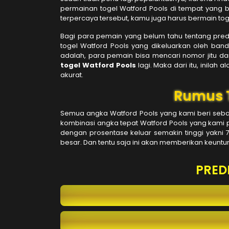
permainan togel Watford Pools di tempat yang be
terpercaya tersebut, kamu juga harus bermain to
Bagi para pemain yang belum tahu tentang predi
togel Watford Pools yang dikeluarkan oleh ban
adalah, para pemain bisa mencari nomor jitu dar
togel Watford Pools
lagi. Maka dari itu, inilah
akurat.
Rumus T
Semua angka Watford Pools yang kami beri seba
kombinasi angka tepat Watford Pools yang kami p
dengan prosentase keluar semakin tinggi yakni
besar. Dan tentu saja ini akan memberikan keuntu
PRED