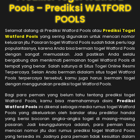
Pools – Prediksi WATFORD
POOLS
Selamat datang di Prediksi Watford Pools atau
Prediksi Togel
Watford Pools
yang sering digunakan untuk mencari nomor
keluaran jitu. Pasaran togel Watford Pools sudah tidak perlu lagi
popularitasnya, karena Anda bisa bermain togel Watford Pools
dengan sangat memuaskan. Jadi pastikan Anda selalu
bergabung dan menikmati permainan togel Watford Pools di
tempat yang benar. Salah satunya di Situs Togel Online Resmi
Terpercaya. Selain Anda bermain didalam situs togel Watford
Pools terpercaya tersebut, kamu juga harus bermain togel
dengan menggunakan prediksi togel Watford Pools.
Bagi para pemain yang belum tahu tentang prediksi togel
Watford Pools, kamu bisa memahaminya disini.
Prediksi
Watford Pools
ini dikenal sebagai media rumus togel Watford
Pools yang dikeluarkan oleh bandar atau prediktor handal
yang berisi bocoran angka-angka togel di masing-masing
pasaran. Jadi keunggulannya adalah, para pemain bisa
mencari nomor jitu dari rumus prediksi togel Watford Pools
yang tersedia ini. Jadinya para pemain tidak kesulitan dalam