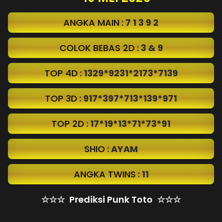
ANGKA MAIN
:
7 1 3 9 2
COLOK BEBAS 2D
:
3 & 9
TOP 4D
:
1329*9231*2173*7139
TOP 3D
:
917*397*713*139*971
TOP 2D
:
17*19*13*71*73*91
SHIO
:
AYAM
ANGKA TWINS
:
11
☆☆☆
Prediksi Punk Toto
☆☆☆