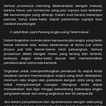
Semua prosesnya memang dilaksanakan dengan manual,
karena harus cari kombinasi yang pas supaya bisa tentukan
titik kemenangan yang diharap. Dalam soal berikut beberapa
pemula harus betul-betul dapat pahaminya supaya bisa
rasakan keuntungan.
Lebih Baik Jauhi Pasang Angka yang Telah Keluar
Dalam tingkatan ini Anda akan berasumsi jika angka yang telah
keluar kembali ada, walau sebenarnya di dunia judi online
khusus judi toto benar-benar kecil peluangnya. Semua
prosesnya ditata dengan mesin yang terang dan terarah,
tentunya angka betul-betul diacak dan meminimalkan
peristiwa akan sama ada kembali.
Tingkatan untuk memperhitungkan perlakuan itu dapat Anda
kerjakan secara memasangkan angka yang telah ditetapkan,
minimum satu angka dan padankan dengan data yang ada.
Untuk mempersempit ruangan hitungnya Anda dapat
menyaksikan dari tiga minggu kebelakang beberapa angka
yang telah keluar dan saring angkanya dari 00 sampai 99.
Jika dalam penyeleksian dan dipertemukan dengan data yang