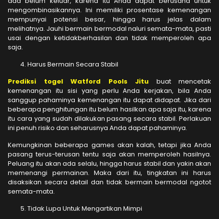
ada belum keluar, karena itu Anda dapat berusaha untuk
mengombinasikannya. Ini memiliki prosentase kemenangan
mempunyai potensi besar, hingga harus jelas dalam
melihatnya. Jauhi bermain bermodal naluri semata-mata, pasti
usai dengan ketidakberhasilan dan tidak memperoleh apa
saja.
Harus Bermain Secara Stabil
Prediksi togel Watford Pools Jitu
buat mencetak
kemenangan itu sisi yang perlu Anda kerjakan, bila Anda
sanggup pahaminya kemenangan itu dapat didapat. Jika dari
beberapa penghitungan itu belum hasilkan apa saja itu, karena
itu cara yang sudah dilakukan pasang secara stabil. Perlakuan
ini penuh risiko dan seharusnya Anda dapat pahaminya.
Kemungkinan beberapa games akan kalah, tetapi jika Anda
pasang terus-terusan tentu saja akan memperoleh hasilnya.
Peluang itu akan ada selalu, hingga harus stabil dan yakin akan
memenangi permainan. Maka dari itu, tingkatan ini harus
disaksikan secara detail dan tidak bermain bermodal ngotot
semata-mata.
Tidak Lupa Untuk Mengartikan Mimpi