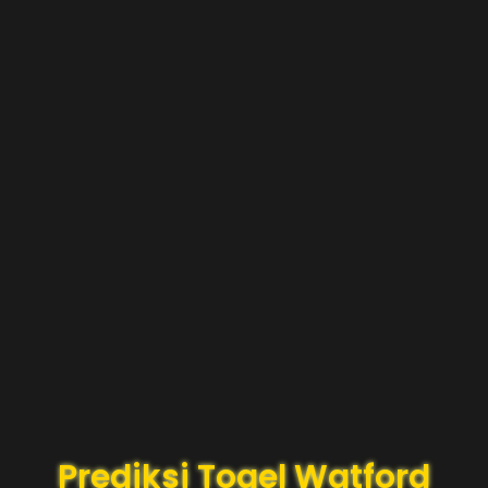
Prediksi Togel Watford