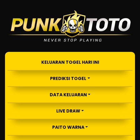
KELUARAN TOGEL HARI INI
PREDIKSI TOGEL
DATA KELUARAN
LIVE DRAW
PAITO WARNA