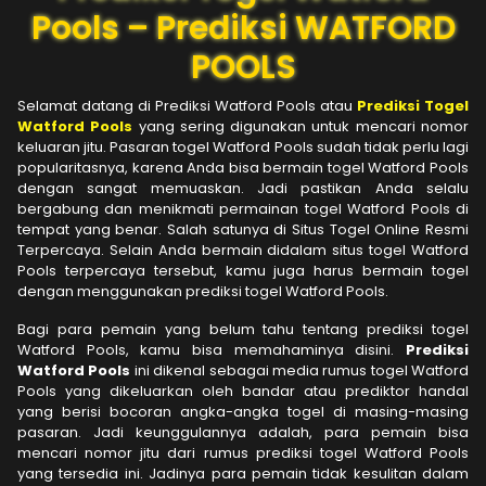
Pools – Prediksi WATFORD
POOLS
Selamat datang di Prediksi Watford Pools atau
Prediksi Togel
Watford Pools
yang sering digunakan untuk mencari nomor
keluaran jitu. Pasaran togel Watford Pools sudah tidak perlu lagi
popularitasnya, karena Anda bisa bermain togel Watford Pools
dengan sangat memuaskan. Jadi pastikan Anda selalu
bergabung dan menikmati permainan togel Watford Pools di
tempat yang benar. Salah satunya di Situs Togel Online Resmi
Terpercaya. Selain Anda bermain didalam situs togel Watford
Pools terpercaya tersebut, kamu juga harus bermain togel
dengan menggunakan prediksi togel Watford Pools.
Bagi para pemain yang belum tahu tentang prediksi togel
Watford Pools, kamu bisa memahaminya disini.
Prediksi
Watford Pools
ini dikenal sebagai media rumus togel Watford
Pools yang dikeluarkan oleh bandar atau prediktor handal
yang berisi bocoran angka-angka togel di masing-masing
pasaran. Jadi keunggulannya adalah, para pemain bisa
mencari nomor jitu dari rumus prediksi togel Watford Pools
yang tersedia ini. Jadinya para pemain tidak kesulitan dalam