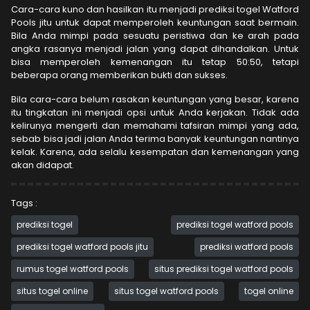
Cara-cara kuno dan hasilkan itu menjadi prediksi togel Watford
Pools jitu untuk dapat memperoleh keuntungan saat bermain.
Bila Anda mimpi pada sesuatu peristiwa dan ke arah pada
angka rasanya menjadi jalan yang dapat dihandalkan. Untuk
bisa memperoleh kemenangan itu tetap 50:50, tetapi
beberapa orang memberikan bukti dan sukses.
Bila cara-cara belum rasakan keuntungan yang besar, karena
itu tingkatan ini menjadi opsi untuk Anda kerjakan. Tidak ada
kelirunya mengerti dan memahami tafsiran mimpi yang ada,
sebab bisa jadi jalan Anda terima banyak keuntungan nantinya
kelak. Karena, ada selalu kesempatan dan kemenangan yang
akan didapat.
Tags :
prediksi togel
prediksi togel watford pools
prediksi togel watford pools jitu
prediksi watford pools
rumus togel watford pools
situs prediksi togel watford pools
situs togel online
situs togel watford pools
togel online