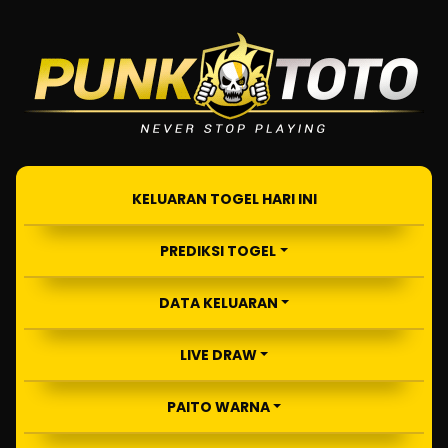
KELUARAN TOGEL HARI INI
PREDIKSI TOGEL
DATA KELUARAN
LIVE DRAW
PAITO WARNA