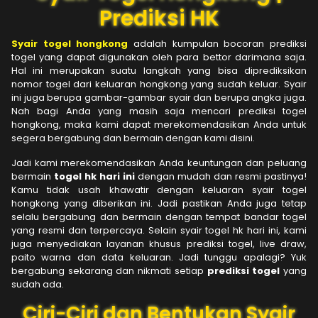
Prediksi HK
Syair togel hongkong
adalah kumpulan bocoran prediksi
togel yang dapat digunakan oleh para bettor darimana saja.
Hal ini merupakan suatu langkah yang bisa diprediksikan
nomor togel dari keluaran hongkong yang sudah keluar. Syair
ini juga berupa gambar-gambar syair dan berupa angka juga.
Nah bagi Anda yang masih saja mencari prediksi togel
hongkong, maka kami dapat merekomendasikan Anda untuk
segera bergabung dan bermain dengan kami disini.
Jadi kami merekomendasikan Anda keuntungan dan peluang
bermain
togel hk hari ini
dengan mudah dan resmi pastinya!
Kamu tidak usah khawatir dengan keluaran syair togel
hongkong yang diberikan ini. Jadi pastikan Anda juga tetap
selalu bergabung dan bermain dengan tempat bandar togel
yang resmi dan terpercaya. Selain syair togel hk hari ini, kami
juga menyediakan layanan khusus prediksi togel, live draw,
paito warna dan data keluaran. Jadi tunggu apalagi? Yuk
bergabung sekarang dan nikmati setiap
prediksi togel
yang
sudah ada.
Ciri-Ciri dan Bentukan Syair