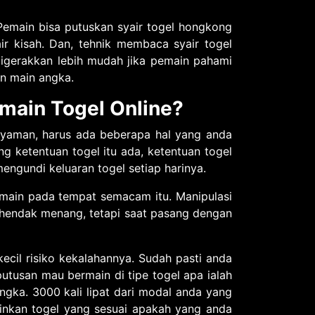
 Pemain bisa putuskan syair togel hongkong
syair kisah. Dan, tehnik membaca syair togel
 digerakkan lebih mudah jika pemain pahami
an main angka.
main Togel Online?
nyaman, harus ada beberapa hal yang anda
ng ketentuan togel itu ada, ketentuan togel
ngundi keluaran togel setiap harinya.
rmain pada tempat semacam itu. Manipulasi
g hendak menang, tetapi saat pasang dengan
kecil risiko kekalahannya. Sudah pasti anda
utusan mau bermain di tipe togel apa ialah
gka. 3000 kali lipat dari modal anda yang
ainkan togel yang sesuai apakah yang anda