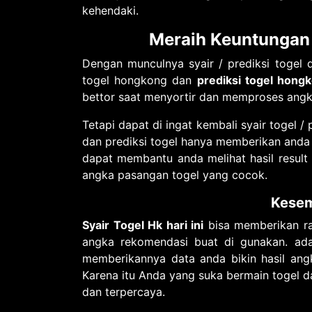
kehendaki.
Meraih Keuntungan 
Dengan munculnya syair / prediksi togel
togel hongkong dan
prediksi togel hong
bettor saat menyortir dan memproses angk
Tetapi dapat di ingat kembali syair togel 
dan prediksi togel hanya memberikan and
dapat membantu anda melihat hasil result
angka pasangan togel yang cocok.
Kesem
Syair Togel Hk hari ini
bisa memberikan ra
angka rekomendasi buat di gunakan. ada 
memberikannya data anda bikin hasil ang
Karena itu Anda yang suka bermain togel dan
dan terpercaya.