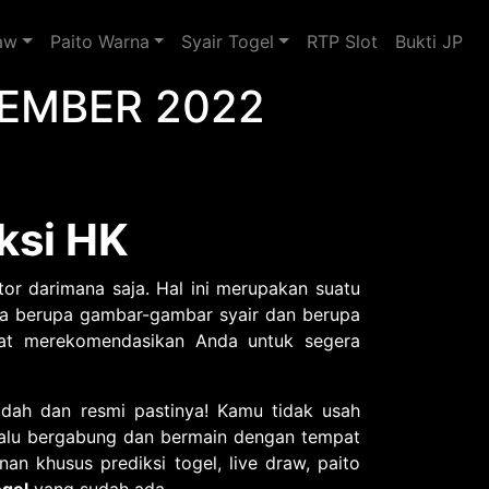
aw
Paito Warna
Syair Togel
RTP Slot
Bukti JP
SEMBER 2022
ksi HK
or darimana saja. Hal ini merupakan suatu
juga berupa gambar-gambar syair dan berupa
pat merekomendasikan Anda untuk segera
ah dan resmi pastinya! Kamu tidak usah
selalu bergabung dan bermain dengan tempat
an khusus prediksi togel, live draw, paito