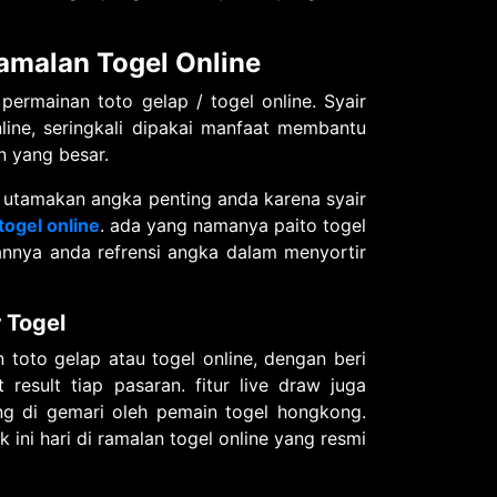
amalan Togel Online
rmainan toto gelap / togel online. Syair
ine, seringkali dipakai manfaat membantu
 yang besar.
lu utamakan angka penting anda karena syair
togel online
. ada yang namanya paito togel
annya anda refrensi angka dalam menyortir
 Togel
oto gelap atau togel online, dengan beri
esult tiap pasaran. fitur live draw juga
ng di gemari oleh pemain togel hongkong.
 ini hari di ramalan togel online yang resmi