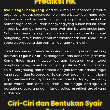
Prediksi HK
Syair togel hongkong
adalah kumpulan bocoran prediksi
togel yang dapat digunakan oleh para bettor darimana saja.
Hal ini merupakan suatu langkah yang bisa diprediksikan
nomor togel dari keluaran hongkong yang sudah keluar. Syair
ini juga berupa gambar-gambar syair dan berupa angka juga.
Nah bagi Anda yang masih saja mencari prediksi togel
hongkong, maka kami dapat merekomendasikan Anda untuk
segera bergabung dan bermain dengan kami disini.
Jadi kami merekomendasikan Anda keuntungan dan peluang
bermain
togel hk hari ini
dengan mudah dan resmi pastinya!
Kamu tidak usah khawatir dengan keluaran syair togel
hongkong yang diberikan ini. Jadi pastikan Anda juga tetap
selalu bergabung dan bermain dengan tempat bandar togel
yang resmi dan terpercaya. Selain syair togel hk hari ini, kami
juga menyediakan layanan khusus prediksi togel, live draw,
paito warna dan data keluaran. Jadi tunggu apalagi? Yuk
bergabung sekarang dan nikmati setiap
prediksi togel
yang
sudah ada.
Ciri-Ciri dan Bentukan Syair