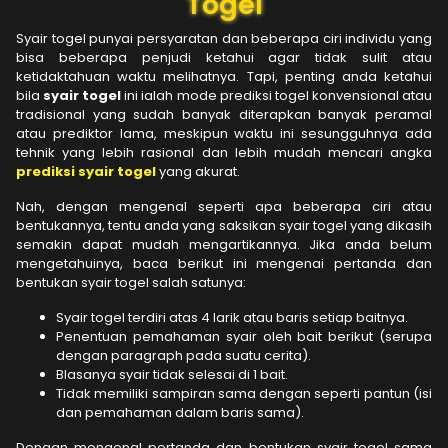
Togel
Syair togel punyai persyaratan dan beberapa ciri individu yang
bisa beberapa penjudi ketahui agar tidak sulit atau
ketidaktahuan waktu melihatnya. Tapi, penting anda ketahui
bila
syair togel
ini ialah mode prediksi togel konvensional atau
tradisional yang sudah banyak diterapkan banyak peramal
atau prediktor lama, meskipun waktu ini sesungguhnya ada
tehnik yang lebih rasional dan lebih mudah mencari angka
prediksi syair togel
yang akurat.
Nah, dengan mengenal seperti apa beberapa ciri atau
bentukannya, tentu anda yang saksikan syair togel yang dikasih
semakin dapat mudah mengartikannya. Jika anda belum
mengetahuinya, baca berikut ini mengenai pertanda dan
bentukan syair togel salah satunya:
Syair togel terdiri atas 4 larik atau baris setiap baitnya.
Penentuan pemahaman syair oleh bait berikut (serupa
dengan paragraph pada suatu cerita).
BIasanya syair tidak selesai di 1 bait.
Tidak memiliki sampiran sama dengan seperti pantun (isi
dan pemahaman dalam baris sama).
Dengan mengenal pertanda dan bentukan syair togel sama