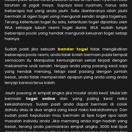
taruhan di jagat maya. Supaya bisa nyaman, harus ada
beberapa hal yang anda jauhi. Satu diantaranya ialah jauhi
bermain di agen togel yang mengundi sendiri angka togelnya.
Terang ketentuan togel itu ada, ketentuan togel dipantau oleh
WLA sebagai tubuh resmi togel dunia. WLA sudah tunjuk
beberapa pools yang hendak mengundi keluaran togel setiap
harinya.
Sudah pasti jika sebuah
bandar togel
tidak mengikutkan
beberapa pools resmi, anda tidak boleh bermain pada tempat
semacam itu. Manipulasi kemungkinan sekali terjadi dengan
mekanisme undi sendiri. Hingga anda yang pasang kecil saja
yang hendak menang, tetapi saat pasang dengan jumlah
besar, anda tidak memperoleh apapun yang anda uang anda
lenyap karena terus kalah.
Jauhi pasang di empat angka jika modal anda kecil. Mulai lah
bermain
togel online
dari yang paling kecil risiko
kekalahannya. Sudah pasti anda dapat bermain di colok
dahulu atau di dua angka yang kecil risiko kekalahannya. Dan
sudah pasti keputusan mau bermain di tipe togel apa ialah
masalah individu anda. Jika memang anda ingin hadiah yang
besar, terang anda permainkan empat angka. 3000 kali lipat