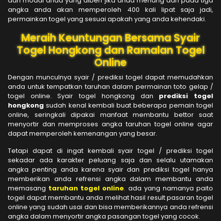
dari modal anda yang diberi jika anda menang dan pada tiga
angka anda akan memperoleh 400 kali lipat saja jadi,
permainkan togel yang sesuai apakah yang anda kehendaki.
Meraih Keuntungan Bersama Syair
Togel Hongkong dan Ramalan Togel
Online
Dengan munculnya syair / prediksi togel dapat memudahkan
anda untuk tempatkan taruhan dalam permainan toto gelap /
togel online. Syair togel hongkong dan
prediksi togel
hongkong
sudah kenal kembali buat beberapa pemain togel
online, seringkali dipakai manfaat membantu bettor saat
menyortir dan memproses angka taruhan togel online agar
dapat memperoleh kemenangan yang besar.
Tetapi dapat di ingat kembali syair togel / prediksi togel
sekadar ada karakter peluang saja dan selalu utamakan
angka penting anda karena syair dan prediksi togel hanya
memberikan anda refrensi angka dalam membantu anda
memasang
taruhan togel online
. ada yang namanya paito
togel dapat membantu anda melihat hasil result pasaran togel
online yang sudah usai dan bisa memberikannya anda refrensi
angka dalam menyortir angka pasangan togel yang cocok.