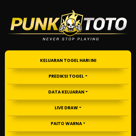
KELUARAN TOGEL HARI INI
PREDIKSI TOGEL
DATA KELUARAN
LIVE DRAW
PAITO WARNA