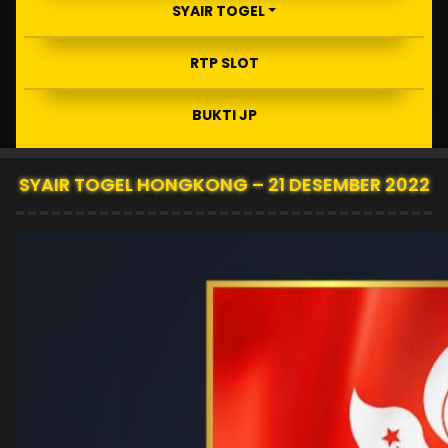
SYAIR TOGEL
RTP SLOT
BUKTI JP
SYAIR TOGEL HONGKONG – 21 DESEMBER 2022