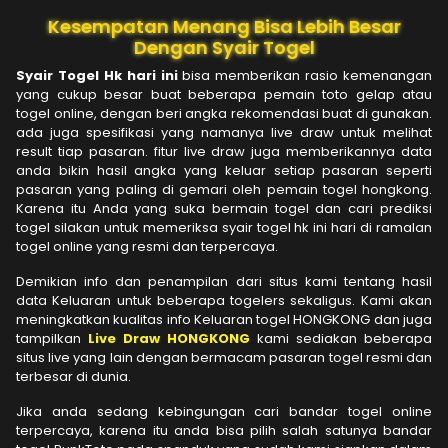
Kesempatan Menang Bisa Lebih Besar
Dengan Syair Togel
Syair Togel Hk hari ini
bisa memberikan rasio kemenangan
yang cukup besar buat beberapa pemain toto gelap atau
togel online, dengan beri angka rekomendasi buat di gunakan.
ada juga spesifikasi yang namanya live draw untuk melihat
result tiap pasaran. fitur live draw juga memberikannya data
anda bikin hasil angka yang keluar setiap pasaran seperti
pasaran yang paling di gemari oleh pemain togel hongkong.
Karena itu Anda yang suka bermain togel dan cari prediksi
togel silakan untuk memeriksa syair togel hk ini hari di ramalan
togel online yang resmi dan terpercaya.
Demikian info dan penampilan dari situs kami tentang hasil
data Keluaran untuk beberapa togelers sekaligus. Kami akan
meningkatkan kualitas info Keluaran togel HONGKONG dan juga
tampilkan
Live Draw HONGKONG
kami sediakan beberapa
situs live yang lain dengan bermacam pasaran togel resmi dan
terbesar di dunia.
Jika anda sedang kebingungan cari bandar togel online
terpercaya, karena itu anda bisa pilih salah satunya bandar