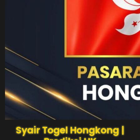
Syair Togel Hongkong |