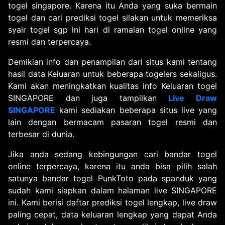
togel singapore. Karena itu Anda yang suka bermain
togel dan cari prediksi togel silakan untuk memeriksa
syair togel sgp ini hari di ramalan togel online yang
resmi dan terpercaya.
Demikian info dan penampilan dari situs kami tentang
hasil data Keluaran untuk beberapa togelers sekaligus.
Kami akan meningkatkan kualitas info Keluaran togel
SINGAPORE dan juga tampilkan
Live Draw
SINGAPORE
kami sediakan beberapa situs live yang
lain dengan bermacam pasaran togel resmi dan
terbesar di dunia.
Jika anda sedang kebingungan cari bandar togel
online terpercaya, karena itu anda bisa pilih salah
satunya bandar togel PunkToto pada spanduk yang
sudah kami siapkan dalam halaman live SINGAPORE
ini. Kami berisi daftar prediksi togel lengkap, live draw
paling cepat, data keluaran lengkap yang dapat Anda