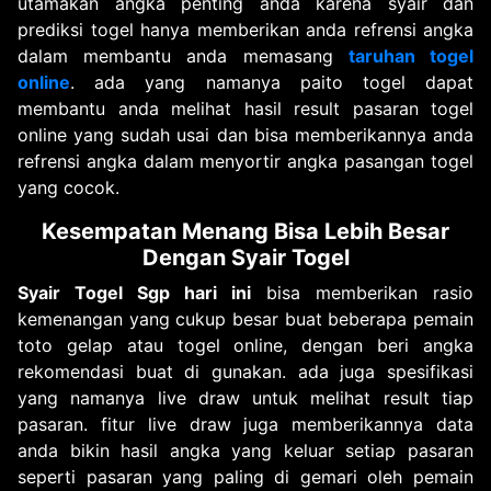
utamakan angka penting anda karena syair dan
prediksi togel hanya memberikan anda refrensi angka
dalam membantu anda memasang
taruhan togel
online
. ada yang namanya paito togel dapat
membantu anda melihat hasil result pasaran togel
online yang sudah usai dan bisa memberikannya anda
refrensi angka dalam menyortir angka pasangan togel
yang cocok.
Kesempatan Menang Bisa Lebih Besar
Dengan Syair Togel
Syair Togel Sgp hari ini
bisa memberikan rasio
kemenangan yang cukup besar buat beberapa pemain
toto gelap atau togel online, dengan beri angka
rekomendasi buat di gunakan. ada juga spesifikasi
yang namanya live draw untuk melihat result tiap
pasaran. fitur live draw juga memberikannya data
anda bikin hasil angka yang keluar setiap pasaran
seperti pasaran yang paling di gemari oleh pemain