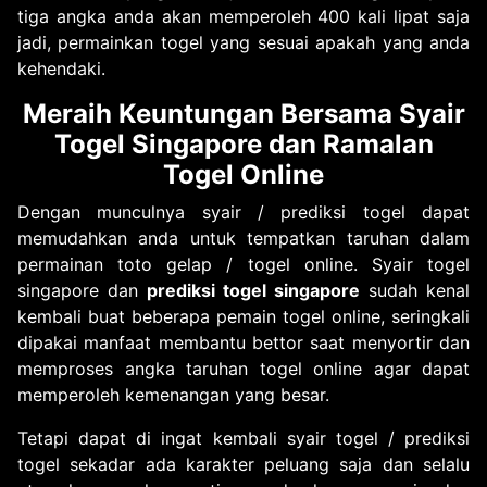
tiga angka anda akan memperoleh 400 kali lipat saja
jadi, permainkan togel yang sesuai apakah yang anda
kehendaki.
Meraih Keuntungan Bersama Syair
Togel Singapore dan Ramalan
Togel Online
Dengan munculnya syair / prediksi togel dapat
memudahkan anda untuk tempatkan taruhan dalam
permainan toto gelap / togel online. Syair togel
singapore dan
prediksi togel singapore
sudah kenal
kembali buat beberapa pemain togel online, seringkali
dipakai manfaat membantu bettor saat menyortir dan
memproses angka taruhan togel online agar dapat
memperoleh kemenangan yang besar.
Tetapi dapat di ingat kembali syair togel / prediksi
togel sekadar ada karakter peluang saja dan selalu