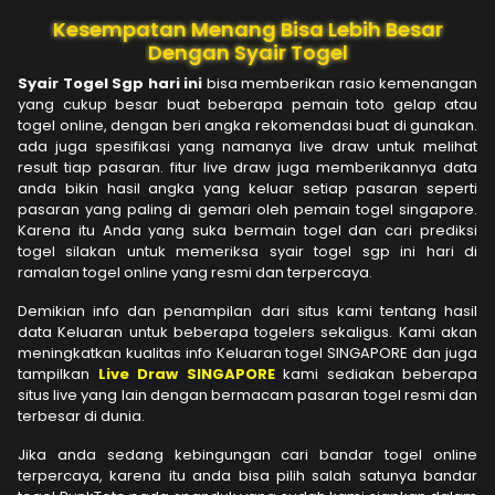
Kesempatan Menang Bisa Lebih Besar
Dengan Syair Togel
Syair Togel Sgp hari ini
bisa memberikan rasio kemenangan
yang cukup besar buat beberapa pemain toto gelap atau
togel online, dengan beri angka rekomendasi buat di gunakan.
ada juga spesifikasi yang namanya live draw untuk melihat
result tiap pasaran. fitur live draw juga memberikannya data
anda bikin hasil angka yang keluar setiap pasaran seperti
pasaran yang paling di gemari oleh pemain togel singapore.
Karena itu Anda yang suka bermain togel dan cari prediksi
togel silakan untuk memeriksa syair togel sgp ini hari di
ramalan togel online yang resmi dan terpercaya.
Demikian info dan penampilan dari situs kami tentang hasil
data Keluaran untuk beberapa togelers sekaligus. Kami akan
meningkatkan kualitas info Keluaran togel SINGAPORE dan juga
tampilkan
Live Draw SINGAPORE
kami sediakan beberapa
situs live yang lain dengan bermacam pasaran togel resmi dan
terbesar di dunia.
Jika anda sedang kebingungan cari bandar togel online
terpercaya, karena itu anda bisa pilih salah satunya bandar