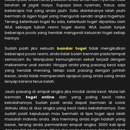
taruhan di jagat maya. Supaya bisa nyaman, harus ada
beberapa hal yang anda jauhi. Satu diantaranya ialah jauhi
bermain di agen togel yang mengundi sendiri angka togelnya.
Terang ketentuan togel itu ada, ketentuan togel dipantau oleh
WLA sebagai tubuh resmi togel dunia. WLA sudah tunjuk
beberapa pools yang hendak mengundi keluaran togel setiap
harinya.
Sudah pasti jika sebuah
bandar togel
tidak mengikutkan
beberapa pools resmi, anda tidak boleh bermain pada tempat
semacam itu. Manipulasi kemungkinan sekali terjadi dengan
mekanisme undi sendiri. Hingga anda yang pasang kecil saja
yang hendak menang, tetapi saat pasang dengan jumlah
besar, anda tidak memperoleh apapun yang anda uang anda
lenyap karena terus kalah.
Jauhi pasang di empat angka jika modal anda kecil. Mulai lah
bermain
togel online
dari yang paling kecil risiko
kekalahannya. Sudah pasti anda dapat bermain di colok
dahulu atau di dua angka yang kecil risiko kekalahannya. Dan
sudah pasti keputusan mau bermain di tipe togel apa ialah
masalah individu anda. Jika memang anda ingin hadiah yang
besar, terang anda permainkan empat angka. 3000 kali lipat