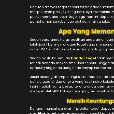
Dan, terkait syair togel sendiri terdiri pada 5 k
meliputi syair panji, syair figuratif, syair romanti
pasti, membaca syair togel sgp hari ini dapat
pemahaman terkubur tiap bait dan main angka.
Apa Yang Memang
Sudah pasti anda harus pastikan anda aman dan 
ialah jauhi bermain di agen togel yang mengundi 
dunia. WLA sudah tunjuk beberapa pools yang hen
Sudah pasti jika sebuah
bandar togel
tidak meng
terjadi dengan mekanisme undi sendiri. Hingga 
apapun yang anda uang anda lenyap karena terus
Jauhi pasang di empat angka jika modal anda keci
dahulu atau di dua angka yang kecil risiko keka
ingin hadiah yang besar, terang anda permain
memperoleh 400 kali lipat saja jadi, permainkan 
Meraih Keuntunga
Dengan munculnya syair / prediksi togel dapat
prediksi togel singapore
sudah kenal kembali