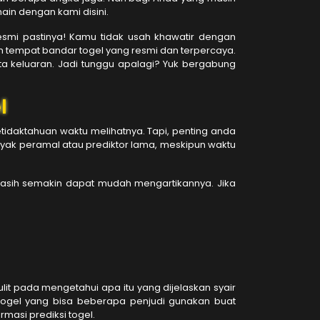
in dengan kami disini.
mi pastinya! Kamu tidak usah khawatir dengan
an tempat bandar togel yang resmi dan terpercaya.
data keluaran. Jadi tunggu apalagi? Yuk bergabung
l
ketidaktahuan waktu melihatnya. Tapi, penting anda
anyak peramal atau prediktor lama, meskipun waktu
ikasih semakin dapat mudah mengartikannya. Jika
it pada mengetahui apa itu yang dijelaskan syair
i togel yang bisa beberapa penjudi gunakan buat
masi prediksi togel.