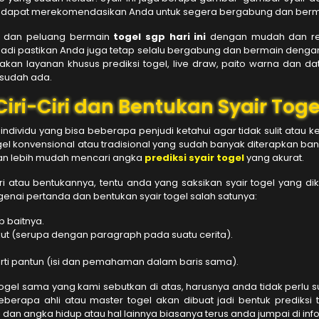
mi dapat merekomendasikan Anda untuk segera bergabung dan berma
n dan peluang bermain
togel sgp hari ini
dengan mudah dan res
i. Jadi pastikan Anda juga tetap selalu bergabung dan bermain deng
diakan layanan khusus prediksi togel, live draw, paito warna dan 
sudah ada.
Ciri-Ciri dan Bentukan Syair Toge
individu yang bisa beberapa penjudi ketahui agar tidak sulit atau 
ogel konvensional atau tradisional yang sudah banyak diterapkan b
 dan lebih mudah mencari angka
prediksi syair togel
yang akurat.
 atau bentukannya, tentu anda yang saksikan syair togel yang d
enai pertanda dan bentukan syair togel salah satunya:
ap baitnya.
ut (serupa dengan paragraph pada suatu cerita).
rti pantun (isi dan pemahaman dalam baris sama).
el sama yang kami sebutkan di atas, harusnya anda tidak perlu sul
beberapa ahli atau master togel akan dibuat jadi bentuk prediks
an angka hidup atau hal lainnya biasanya terus anda jumpai di infor