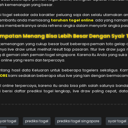
leh kemenangan yang besar.
iksi togel sekadar ada karakter peluang saja dan selalu utamakan a
 membantu anda memasang
taruhan togel online
. ada yang namany
 bisa memberikannya anda refrensi angka dalam menyortir angka pa
mpatan Menang Bisa Lebih Besar Dengan Syair 
kemenangan yang cukup besar buat beberapa pemain toto gelap at
ya live draw untuk melihat result tiap pasaran. fitur live draw ju
 di gemari oleh pemain togel singapore. Karena itu Anda yang suka b
l online yang resmi dan terpercaya.
ntang hasil data Keluaran untuk beberapa togelers sekaligus. Kam
PORE
kami sediakan beberapa situs live yang lain dengan bermacam p
 online terpercaya, karena itu anda bisa pilih salah satunya ban
berisi daftar prediksi togel lengkap, live draw paling cepat, d
yair togel
prediksi togel
prediksi togel singapore
syair togel