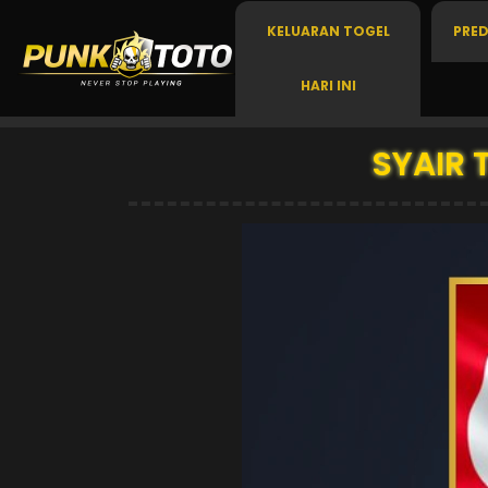
KELUARAN TOGEL
PRED
HARI INI
SYAIR 