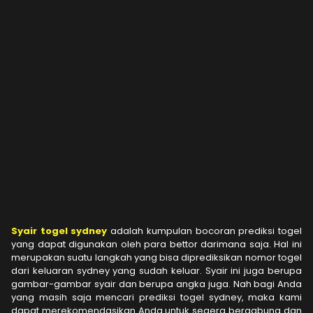
Syair togel sydney
adalah kumpulan bocoran prediksi togel
yang dapat digunakan oleh para bettor darimana saja. Hal ini
merupakan suatu langkah yang bisa diprediksikan nomor togel
dari keluaran sydney yang sudah keluar. Syair ini juga berupa
gambar-gambar syair dan berupa angka juga. Nah bagi Anda
yang masih saja mencari prediksi togel sydney, maka kami
dapat merekomendasikan Anda untuk segera bergabung dan