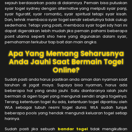
sejauh berdasarkan pada di dalamnya. Pemain bisa putuskan
syair togel sydney dengan alternative yang meliputi syair panji,
syair figuratif, syair romantic, syair spiritual tetapi syair kisah.
Dan, tehnik membaca syair togel sendir sebetulnya tidak cukup
sederhana. Tetapi yang pasti, membaca syair togel sdy hari ini
dapat digerakkan lebih mudah jika pemain pahami beberapa
point utama seperti shio here yang digunakan dalam syair,
pemahaman terkubur tiap bait dan main angka.
Apa Yang Memang Seharusnya
Anda Jauhi Saat Bermain Togel
Online?
Sudah pasti anda harus pastikan anda aman dan nyaman saat
taruhan di jagat maya. Supaya bisa nyaman, harus ada
beberapa hal yang anda jauhi. Satu diantaranya ialah jauhi
bermain di agen togel yang mengundi sendiri angka togelnya.
Terang ketentuan togel itu ada, ketentuan togel dipantau oleh
WLA sebagai tubuh resmi togel dunia. WLA sudah tunjuk
beberapa pools yang hendak mengundi keluaran togel setiap
harinya.
Sudah pasti jika sebuah
bandar togel
tidak mengikutkan