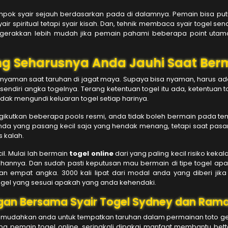
kelompok syair sejauh berdasarkan pada di dalamnya. Pemain bisa pu
c, syair spiritual tetapi syair kisah. Dan, tehnik membaca syair togel
 digerakkan lebih mudah jika pemain pahami beberapa point utama
 Seharusnya Anda Jauhi Saat Berma
nyaman saat taruhan di jagat maya. Supaya bisa nyaman, harus ada
sendiri angka togelnya. Terang ketentuan togel itu ada, ketentuan 
dak mengundi keluaran togel setiap harinya.
ikutkan beberapa pools resmi, anda tidak boleh bermain pada te
anda yang pasang kecil saja yang hendak menang, tetapi saat pa
 kalah.
l. Mulai lah bermain
togel online
dari yang paling kecil risiko kek
lahannya. Dan sudah pasti keputusan mau bermain di tipe togel a
kan empat angka. 3000 kali lipat dari modal anda yang diberi j
togel yang sesuai apakah yang anda kehendaki.
gan Bersama Syair Togel Sydney dan Ramal
emudahkan anda untuk tempatkan taruhan dalam permainan toto gela
a pemain togel online, seringkali dipakai manfaat membantu bet