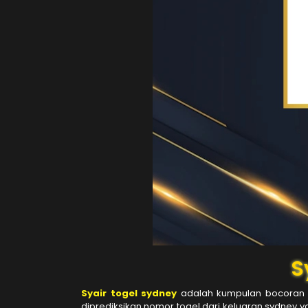
S
Syair togel sydney
adalah kumpulan bocoran pr
diprediksikan nomor togel dari keluaran sydney 