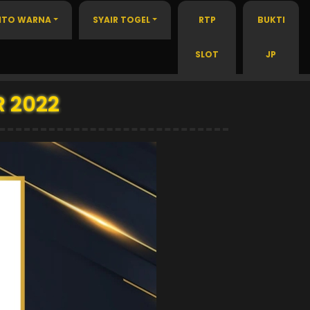
ITO WARNA
SYAIR TOGEL
RTP
BUKTI
SLOT
JP
R 2022