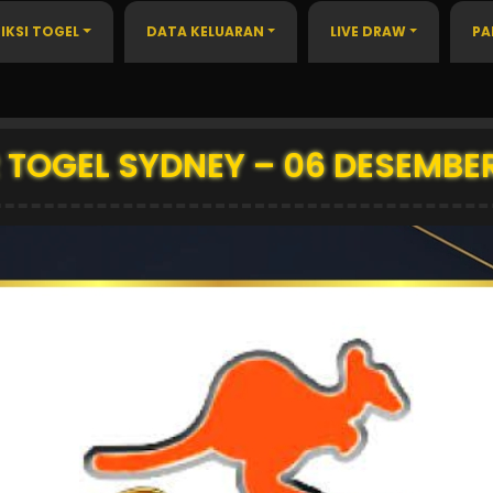
IKSI TOGEL
DATA KELUARAN
LIVE DRAW
PA
 TOGEL SYDNEY – 06 DESEMBE