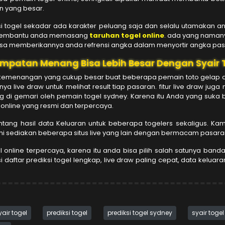
 yang besar.
iksi togel sekadar ada karakter peluang saja dan selalu utamakan a
 membantu anda memasang
taruhan togel online
. ada yang namany
 bisa memberikannya anda refrensi angka dalam menyortir angka pa
mpatan Menang Bisa Lebih Besar Dengan Syair 
kemenangan yang cukup besar buat beberapa pemain toto gelap at
ya live draw untuk melihat result tiap pasaran. fitur live draw ju
g di gemari oleh pemain togel sydney. Karena itu Anda yang suka be
l online yang resmi dan terpercaya.
ntang hasil data Keluaran untuk beberapa togelers sekaligus. Kam
i sediakan beberapa situs live yang lain dengan bermacam pasaran 
 online terpercaya, karena itu anda bisa pilih salah satunya ban
si daftar prediksi togel lengkap, live draw paling cepat, data kel
yair togel
prediksi togel
prediksi togel sydney
syair togel