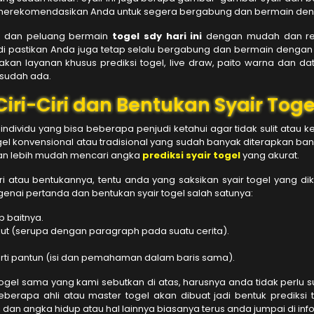
 merekomendasikan Anda untuk segera bergabung dan bermain deng
n dan peluang bermain
togel sdy hari ini
dengan mudah dan res
 Jadi pastikan Anda juga tetap selalu bergabung dan bermain denga
diakan layanan khusus prediksi togel, live draw, paito warna dan 
sudah ada.
Ciri-Ciri dan Bentukan Syair Toge
individu yang bisa beberapa penjudi ketahui agar tidak sulit atau 
ogel konvensional atau tradisional yang sudah banyak diterapkan b
 dan lebih mudah mencari angka
prediksi syair togel
yang akurat.
 atau bentukannya, tentu anda yang saksikan syair togel yang d
enai pertanda dan bentukan syair togel salah satunya:
ap baitnya.
ut (serupa dengan paragraph pada suatu cerita).
rti pantun (isi dan pemahaman dalam baris sama).
el sama yang kami sebutkan di atas, harusnya anda tidak perlu sul
beberapa ahli atau master togel akan dibuat jadi bentuk prediks
an angka hidup atau hal lainnya biasanya terus anda jumpai di infor