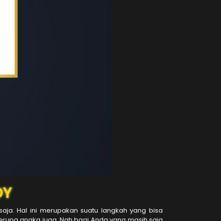
DY
aja. Hal ini merupakan suatu langkah yang bisa
berupa angka juga. Nah bagi Anda yang masih saja