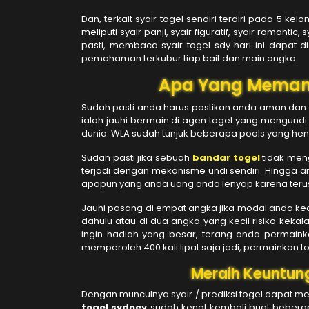
Dan, terkait syair togel sendiri terdiri pada 5 
meliputi syair panji, syair figuratif, syair romanti
pasti, membaca syair togel sdy hari ini dapat
pemahaman terkubur tiap bait dan main angka.
Apa Yang Memang
Sudah pasti anda harus pastikan anda aman dan 
ialah jauhi bermain di agen togel yang mengundi 
dunia. WLA sudah tunjuk beberapa pools yang hen
Sudah pasti jika sebuah
bandar togel
tidak meng
terjadi dengan mekanisme undi sendiri. Hingga 
apapun yang anda uang anda lenyap karena terus
Jauhi pasang di empat angka jika modal anda keci
dahulu atau di dua angka yang kecil risiko keka
ingin hadiah yang besar, terang anda permain
memperoleh 400 kali lipat saja jadi, permainkan 
Meraih Keuntun
Dengan munculnya syair / prediksi togel dapat m
togel sydney
sudah kenal kembali buat beberap