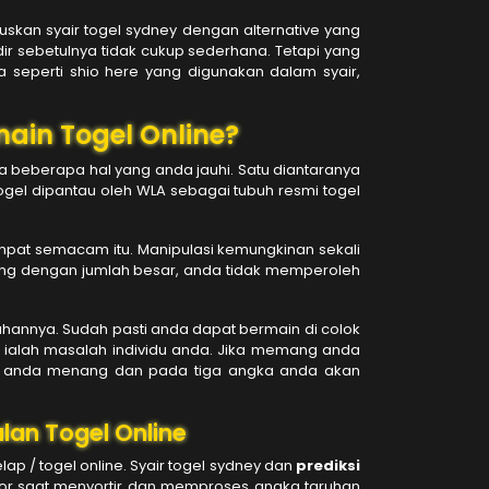
tuskan syair togel sydney dengan alternative yang
 sendir sebetulnya tidak cukup sederhana. Tetapi yang
 seperti shio here yang digunakan dalam syair,
in Togel Online?
 beberapa hal yang anda jauhi. Satu diantaranya
togel dipantau oleh WLA sebagai tubuh resmi togel
mpat semacam itu. Manipulasi kemungkinan sekali
sang dengan jumlah besar, anda tidak memperoleh
alahannya. Sudah pasti anda dapat bermain di colok
pa ialah masalah individu anda. Jika memang anda
ika anda menang dan pada tiga angka anda akan
an Togel Online
p / togel online. Syair togel sydney dan
prediksi
tor saat menyortir dan memproses angka taruhan