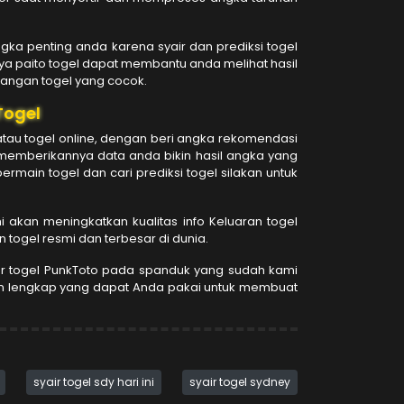
ngka penting anda karena syair dan prediksi togel
a paito togel dapat membantu anda melihat hasil
sangan togel yang cocok.
Togel
au togel online, dengan beri angka rekomendasi
ga memberikannya data anda bikin hasil angka yang
rmain togel dan cari prediksi togel silakan untuk
i akan meningkatkan kualitas info Keluaran togel
togel resmi dan terbesar di dunia.
dar togel PunkToto pada spanduk yang sudah kami
uaran lengkap yang dapat Anda pakai untuk membuat
syair togel sdy hari ini
syair togel sydney