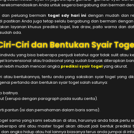
 merekomendasikan Anda untuk segera bergabung dan bermain deng
n dan peluang bermain
togel sdy hari ini
dengan mudah dan res
 Jadi pastikan Anda juga tetap selalu bergabung dan bermain denga
diakan layanan khusus prediksi togel, live draw, paito warna dan 
sudah ada.
Ciri-Ciri dan Bentukan Syair Toge
individu yang bisa beberapa penjudi ketahui agar tidak sulit atau 
ogel konvensional atau tradisional yang sudah banyak diterapkan b
 dan lebih mudah mencari angka
prediksi syair togel
yang akurat.
 atau bentukannya, tentu anda yang saksikan syair togel yang d
enai pertanda dan bentukan syair togel salah satunya:
ap baitnya.
ut (serupa dengan paragraph pada suatu cerita).
rti pantun (isi dan pemahaman dalam baris sama).
el sama yang kami sebutkan di atas, harusnya anda tidak perlu sul
beberapa ahli atau master togel akan dibuat jadi bentuk prediks
an angka hidup atau hal lainnya biasanya terus anda jumpai di infor