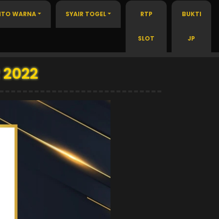
ITO WARNA
SYAIR TOGEL
RTP
BUKTI
SLOT
JP
 2022