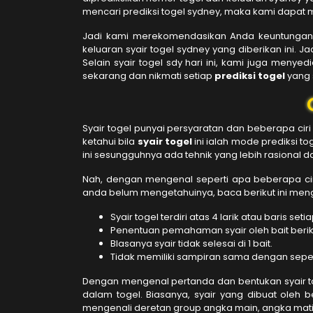
mencari prediksi togel sydney, maka kami dapat
Jadi kami merekomendasikan Anda keuntunga
keluaran syair togel sydney yang diberikan ini.
Selain syair togel sdy hari ini, kami juga menye
sekarang dan nikmati setiap
prediksi togel
yang 
Syair togel punyai persyaratan dan beberapa ciri 
ketahui bila
syair togel
ini ialah mode prediksi t
ini sesungguhnya ada tehnik yang lebih rasional
Nah, dengan mengenal seperti apa beberapa ciri
anda belum mengetahuinya, baca berikut ini meng
Syair togel terdiri atas 4 larik atau baris seti
Penentuan pemahaman syair oleh bait berik
BIasanya syair tidak selesai di 1 bait.
Tidak memiliki sampiran sama dengan sepe
Dengan mengenal pertanda dan bentukan syair tog
dalam togel. Biasanya, syair yang dibuat oleh 
mengenali deretan group angka main, angka mati d