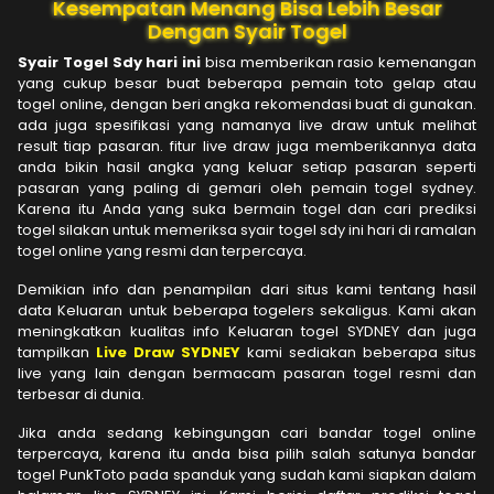
Kesempatan Menang Bisa Lebih Besar
Dengan Syair Togel
Syair Togel Sdy hari ini
bisa memberikan rasio kemenangan
yang cukup besar buat beberapa pemain toto gelap atau
togel online, dengan beri angka rekomendasi buat di gunakan.
ada juga spesifikasi yang namanya live draw untuk melihat
result tiap pasaran. fitur live draw juga memberikannya data
anda bikin hasil angka yang keluar setiap pasaran seperti
pasaran yang paling di gemari oleh pemain togel sydney.
Karena itu Anda yang suka bermain togel dan cari prediksi
togel silakan untuk memeriksa syair togel sdy ini hari di ramalan
togel online yang resmi dan terpercaya.
Demikian info dan penampilan dari situs kami tentang hasil
data Keluaran untuk beberapa togelers sekaligus. Kami akan
meningkatkan kualitas info Keluaran togel SYDNEY dan juga
tampilkan
Live Draw SYDNEY
kami sediakan beberapa situs
live yang lain dengan bermacam pasaran togel resmi dan
terbesar di dunia.
Jika anda sedang kebingungan cari bandar togel online
terpercaya, karena itu anda bisa pilih salah satunya bandar
togel PunkToto pada spanduk yang sudah kami siapkan dalam