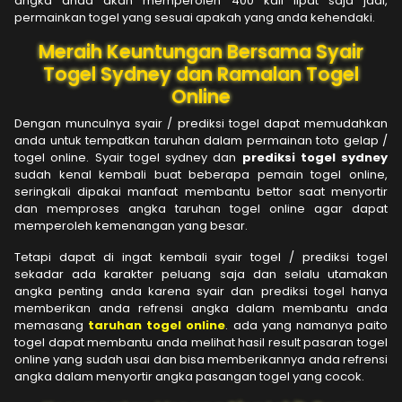
angka anda akan memperoleh 400 kali lipat saja jadi,
permainkan togel yang sesuai apakah yang anda kehendaki.
Meraih Keuntungan Bersama Syair
Togel Sydney dan Ramalan Togel
Online
Dengan munculnya syair / prediksi togel dapat memudahkan
anda untuk tempatkan taruhan dalam permainan toto gelap /
togel online. Syair togel sydney dan
prediksi togel sydney
sudah kenal kembali buat beberapa pemain togel online,
seringkali dipakai manfaat membantu bettor saat menyortir
dan memproses angka taruhan togel online agar dapat
memperoleh kemenangan yang besar.
Tetapi dapat di ingat kembali syair togel / prediksi togel
sekadar ada karakter peluang saja dan selalu utamakan
angka penting anda karena syair dan prediksi togel hanya
memberikan anda refrensi angka dalam membantu anda
memasang
taruhan togel online
. ada yang namanya paito
togel dapat membantu anda melihat hasil result pasaran togel
online yang sudah usai dan bisa memberikannya anda refrensi
angka dalam menyortir angka pasangan togel yang cocok.