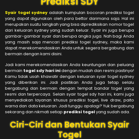
Prediksi SDY
Syair togel sydney
adalah kumpulan bocoran prediksi togel
yang dapat digunakan oleh para bettor darimana saja. Hal ini
merupakan suatu langkah yang bisa diprediksikan nomor togel
dari keluaran sydney yang sudah keluar. Syair ini juga berupa
gambar-gambar syair dan berupa angka juga. Nah bagi Anda
yang masih saja mencari prediksi togel sydney, maka kami
dapat merekomendasikan Anda untuk segera bergabung dan
bermain dengan kami disini.
Jadi kami merekomendasikan Anda keuntungan dan peluang
bermain
togel sdy hari ini
dengan mudah dan resmi pastinya!
Kamu tidak usah khawatir dengan keluaran syair togel sydney
yang diberikan ini. Jadi pastikan Anda juga tetap selalu
bergabung dan bermain dengan tempat bandar togel yang
resmi dan terpercaya. Selain syair togel sdy hari ini, kami juga
menyediakan layanan khusus prediksi togel, live draw, paito
warna dan data keluaran. Jadi tunggu apalagi? Yuk bergabung
sekarang dan nikmati setiap
prediksi togel
yang sudah ada.
Ciri-Ciri dan Bentukan Syair
Togel