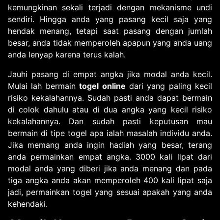
kemungkinan sekali terjadi dengan mekanisme undi
sendiri. Hingga anda yang pasang kecil saja yang
hendak menang, tetapi saat pasang dengan jumlah
besar, anda tidak memperoleh apapun yang anda uang
anda lenyap karena terus kalah.
Jauhi pasang di empat angka jika modal anda kecil.
Mulai lah bermain
togel online
dari yang paling kecil
risiko kekalahannya. Sudah pasti anda dapat bermain
di colok dahulu atau di dua angka yang kecil risiko
kekalahannya. Dan sudah pasti keputusan mau
bermain di tipe togel apa ialah masalah individu anda.
Jika memang anda ingin hadiah yang besar, terang
anda permainkan empat angka. 3000 kali lipat dari
modal anda yang diberi jika anda menang dan pada
tiga angka anda akan memperoleh 400 kali lipat saja
jadi, permainkan togel yang sesuai apakah yang anda
kehendaki.