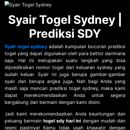
Syair Togel Sydney |
Prediksi SDY
Syair togel sydney
adalah kumpulan bocoran prediksi
togel yang dapat digunakan oleh para bettor darimana
saja. Hal ini merupakan suatu langkah yang bisa
diprediksikan nomor togel dari keluaran sydney yang
sudah keluar. Syair ini juga berupa gambar-gambar
syair dan berupa angka juga. Nah bagi Anda yang
masih saja mencari prediksi togel sydney, maka kami
dapat merekomendasikan Anda untuk segera
bergabung dan bermain dengan kami disini.
Jadi kami merekomendasikan Anda keuntungan dan
peluang bermain
togel sdy hari ini
dengan mudah dan
resmi pastinya! Kamu tidak usah khawatir dengan