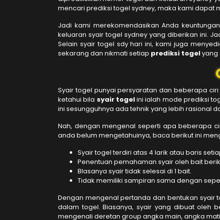
mencari prediksi togel sydney, maka kami dapat
Jadi kami merekomendasikan Anda keuntunga
keluaran syair togel sydney yang diberikan ini.
Selain syair togel sdy hari ini, kami juga menye
sekarang dan nikmati setiap
prediksi togel
yang 
Syair togel punyai persyaratan dan beberapa ciri 
ketahui bila
syair togel
ini ialah mode prediksi t
ini sesungguhnya ada tehnik yang lebih rasional
Nah, dengan mengenal seperti apa beberapa ciri
anda belum mengetahuinya, baca berikut ini meng
Syair togel terdiri atas 4 larik atau baris seti
Penentuan pemahaman syair oleh bait berik
BIasanya syair tidak selesai di 1 bait.
Tidak memiliki sampiran sama dengan sepe
Dengan mengenal pertanda dan bentukan syair tog
dalam togel. Biasanya, syair yang dibuat oleh 
mengenali deretan group angka main, angka mati d