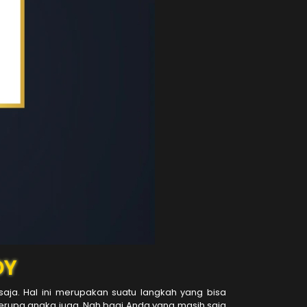
DY
aja. Hal ini merupakan suatu langkah yang bisa
berupa angka juga. Nah bagi Anda yang masih saja