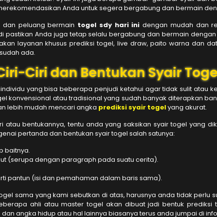
 merekomendasikan Anda untuk segera bergabung dan bermain deng
n dan peluang bermain
togel sdy hari ini
dengan mudah dan res
 Jadi pastikan Anda juga tetap selalu bergabung dan bermain denga
diakan layanan khusus prediksi togel, live draw, paito warna dan 
sudah ada.
Ciri-Ciri dan Bentukan Syair Toge
individu yang bisa beberapa penjudi ketahui agar tidak sulit atau 
ogel konvensional atau tradisional yang sudah banyak diterapkan b
 dan lebih mudah mencari angka
prediksi syair togel
yang akurat.
 atau bentukannya, tentu anda yang saksikan syair togel yang d
enai pertanda dan bentukan syair togel salah satunya:
ap baitnya.
ut (serupa dengan paragraph pada suatu cerita).
rti pantun (isi dan pemahaman dalam baris sama).
el sama yang kami sebutkan di atas, harusnya anda tidak perlu sul
beberapa ahli atau master togel akan dibuat jadi bentuk prediks
an angka hidup atau hal lainnya biasanya terus anda jumpai di infor