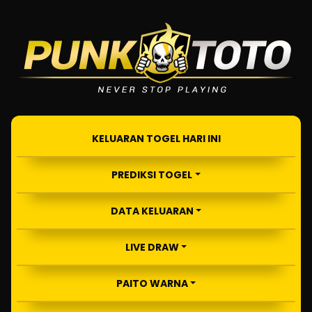
KELUARAN TOGEL HARI INI
PREDIKSI TOGEL
DATA KELUARAN
LIVE DRAW
PAITO WARNA