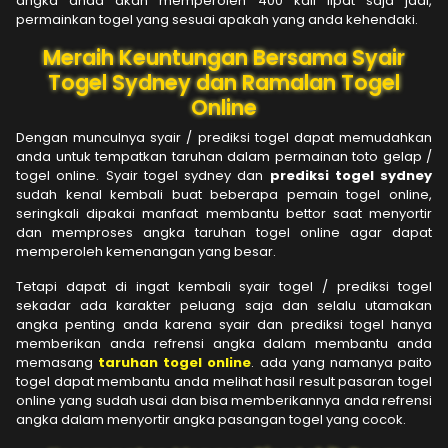
angka anda akan memperoleh 400 kali lipat saja jadi,
permainkan togel yang sesuai apakah yang anda kehendaki.
Meraih Keuntungan Bersama Syair
Togel Sydney dan Ramalan Togel
Online
Dengan munculnya syair / prediksi togel dapat memudahkan
anda untuk tempatkan taruhan dalam permainan toto gelap /
togel online. Syair togel sydney dan
prediksi togel sydney
sudah kenal kembali buat beberapa pemain togel online,
seringkali dipakai manfaat membantu bettor saat menyortir
dan memproses angka taruhan togel online agar dapat
memperoleh kemenangan yang besar.
Tetapi dapat di ingat kembali syair togel / prediksi togel
sekadar ada karakter peluang saja dan selalu utamakan
angka penting anda karena syair dan prediksi togel hanya
memberikan anda refrensi angka dalam membantu anda
memasang
taruhan togel online
. ada yang namanya paito
togel dapat membantu anda melihat hasil result pasaran togel
online yang sudah usai dan bisa memberikannya anda refrensi
angka dalam menyortir angka pasangan togel yang cocok.