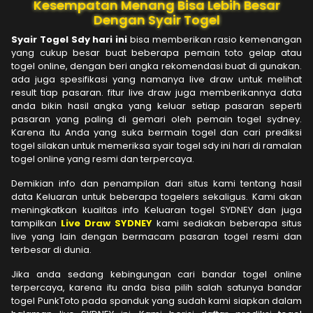
Kesempatan Menang Bisa Lebih Besar
Dengan Syair Togel
Syair Togel Sdy hari ini
bisa memberikan rasio kemenangan
yang cukup besar buat beberapa pemain toto gelap atau
togel online, dengan beri angka rekomendasi buat di gunakan.
ada juga spesifikasi yang namanya live draw untuk melihat
result tiap pasaran. fitur live draw juga memberikannya data
anda bikin hasil angka yang keluar setiap pasaran seperti
pasaran yang paling di gemari oleh pemain togel sydney.
Karena itu Anda yang suka bermain togel dan cari prediksi
togel silakan untuk memeriksa syair togel sdy ini hari di ramalan
togel online yang resmi dan terpercaya.
Demikian info dan penampilan dari situs kami tentang hasil
data Keluaran untuk beberapa togelers sekaligus. Kami akan
meningkatkan kualitas info Keluaran togel SYDNEY dan juga
tampilkan
Live Draw SYDNEY
kami sediakan beberapa situs
live yang lain dengan bermacam pasaran togel resmi dan
terbesar di dunia.
Jika anda sedang kebingungan cari bandar togel online
terpercaya, karena itu anda bisa pilih salah satunya bandar
togel PunkToto pada spanduk yang sudah kami siapkan dalam