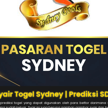
yair Togel Sydney | Prediksi S
ediksi togel yang dapat digunakan oleh para bettor darimana s
yang sudah keluar. Syair ini juga berupa gambar-gambar syair dan 