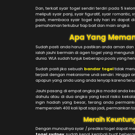
Dan, terkait syair togel sendiri terdiri pada 5 
meliputi syair panji, syair figuratif, syair romanti
pasti, membaca syair togel sdy hari ini dapat
pemahaman terkubur tiap bait dan main angka.
Apa Yang Memang
Sudah pasti anda harus pastikan anda aman dan 
ialah jauhi bermain di agen togel yang mengundi 
dunia. WLA sudah tunjuk beberapa pools yang hen
Sudah pasti jika sebuah
bandar togel
tidak meng
terjadi dengan mekanisme undi sendiri. Hingga 
apapun yang anda uang anda lenyap karena terus
Jauhi pasang di empat angka jika modal anda keci
dahulu atau di dua angka yang kecil risiko keka
ingin hadiah yang besar, terang anda permain
memperoleh 400 kali lipat saja jadi, permainkan 
Meraih Keuntun
Dengan munculnya syair / prediksi togel dapat m
togel sydney
sudah kenal kembali buat beberap