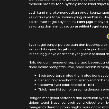
mencari prediksi togel sydney, maka kami dapat
Jadi kami merekomendasikan Anda keuntunga
keluaran syair togel sydney yang diberikan ini.
Selain syair togel sdy hari ini, kami juga menye
sekarang dan nikmati setiap
prediksi togel
yang 
Syair togel punyai persyaratan dan beberapa ciri 
ketahui bila
syair togel
ini ialah mode prediksi t
ini sesungguhnya ada tehnik yang lebih rasional
Nah, dengan mengenal seperti apa beberapa ciri
anda belum mengetahuinya, baca berikut ini meng
Syair togel terdiri atas 4 larik atau baris seti
Penentuan pemahaman syair oleh bait berik
BIasanya syair tidak selesai di 1 bait.
Tidak memiliki sampiran sama dengan sepe
Dengan mengenal pertanda dan bentukan syair tog
dalam togel. Biasanya, syair yang dibuat oleh 
mengenali deretan group angka main, angka mati d