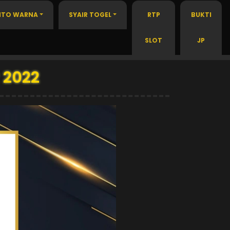
ITO WARNA
SYAIR TOGEL
RTP
BUKTI
SLOT
JP
 2022