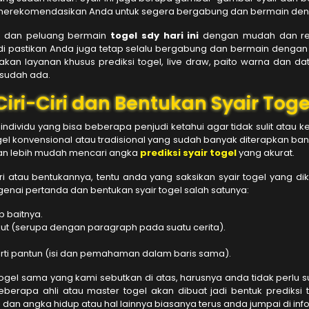
 merekomendasikan Anda untuk segera bergabung dan bermain deng
n dan peluang bermain
togel sdy hari ini
dengan mudah dan res
 Jadi pastikan Anda juga tetap selalu bergabung dan bermain denga
diakan layanan khusus prediksi togel, live draw, paito warna dan 
sudah ada.
Ciri-Ciri dan Bentukan Syair Toge
individu yang bisa beberapa penjudi ketahui agar tidak sulit atau 
ogel konvensional atau tradisional yang sudah banyak diterapkan b
 dan lebih mudah mencari angka
prediksi syair togel
yang akurat.
 atau bentukannya, tentu anda yang saksikan syair togel yang d
enai pertanda dan bentukan syair togel salah satunya:
ap baitnya.
ut (serupa dengan paragraph pada suatu cerita).
rti pantun (isi dan pemahaman dalam baris sama).
el sama yang kami sebutkan di atas, harusnya anda tidak perlu sul
beberapa ahli atau master togel akan dibuat jadi bentuk prediks
an angka hidup atau hal lainnya biasanya terus anda jumpai di infor