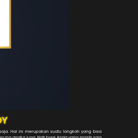
DY
aja. Hal ini merupakan suatu langkah yang bisa
berupa angka juga. Nah bagi Anda yang masih saja